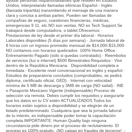
ayudar personas hispanohablantes que residen en Estados
Unidos, interpretando llamadas efónicas Español - Inglés
(llamada tripartita) transmitiendo el mensaje de una manera
clara y concisa a ambas partes. Pueden ser llamadas de
compañías de seguro, cuestiones financieras, médicas,
emergencias 9 11, etc.NO son ventas, NO es Tech Support.Se
trabajará desde computadora, o tablet.Ofrecemos:·
Prestaciones de ley desde el primer día laboral.· Horarios
Laborales disponibles (5 días por semana):· Jornada laboral de
8 horas con un ingreso promedio mensual de $14,000-$15,000·
NO contamos con horarios quebrados· 100% Home Office.·
Entrenamiento Pagado (sólo si quedas contratado).· Reembolso
de servicios (luz e internet) $500 Bimestrales.Requisitos:· Vivir
dentro de la República Mexicana.· Disponibilidad completa e
inmediata.· Excelente nivel conversacional en inglés y español.·
Estudios de preparatoria concluidos (comprobables, se pedirá
diploma, certificado oficial, GED).· Internet con velocidad
mínima de 5 MB de descarga y 3MB de carga (NO saital).· INE
o Pasaporte Mexicano Vigente (indispensable).Proceso de
selección vía remota. Debes cumplir los requisitos y asegurarte
que los datos en tu CV estén ACTUALIZADOS.Todos los
horarios están sujetos a disponibilidad y se elegirán de un
listado predeterminado. Cualquiera que sea la jornada laboral
de tu interés, es indispensable poder tomar la capacitación
completa.IMPORTANTE: Human Quality bajo ninguna
circunstancia pide dinero por el proceso de reclutamiento. El
proceso es 100% gratuito, ¡NO caigas en fraudes de terceros!. -