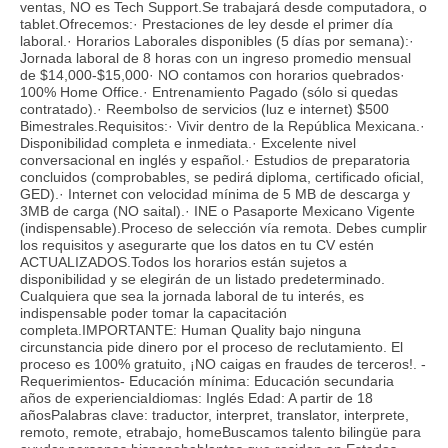
ventas, NO es Tech Support.Se trabajará desde computadora, o
tablet.Ofrecemos:· Prestaciones de ley desde el primer día
laboral.· Horarios Laborales disponibles (5 días por semana):·
Jornada laboral de 8 horas con un ingreso promedio mensual
de $14,000-$15,000· NO contamos con horarios quebrados·
100% Home Office.· Entrenamiento Pagado (sólo si quedas
contratado).· Reembolso de servicios (luz e internet) $500
Bimestrales.Requisitos:· Vivir dentro de la República Mexicana.·
Disponibilidad completa e inmediata.· Excelente nivel
conversacional en inglés y español.· Estudios de preparatoria
concluidos (comprobables, se pedirá diploma, certificado oficial,
GED).· Internet con velocidad mínima de 5 MB de descarga y
3MB de carga (NO saital).· INE o Pasaporte Mexicano Vigente
(indispensable).Proceso de selección vía remota. Debes cumplir
los requisitos y asegurarte que los datos en tu CV estén
ACTUALIZADOS.Todos los horarios están sujetos a
disponibilidad y se elegirán de un listado predeterminado.
Cualquiera que sea la jornada laboral de tu interés, es
indispensable poder tomar la capacitación
completa.IMPORTANTE: Human Quality bajo ninguna
circunstancia pide dinero por el proceso de reclutamiento. El
proceso es 100% gratuito, ¡NO caigas en fraudes de terceros!. -
Requerimientos- Educación mínima: Educación secundaria
años de experienciaIdiomas: Inglés Edad: A partir de 18
añosPalabras clave: traductor, interpret, translator, interprete,
remoto, remote, etrabajo, homeBuscamos talento bilingüe para