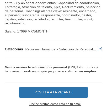
entre 27 y 45 añosConocimientos: Capacidad de coordinación,
Estrategia, Atracción de talento, Kpis, Reclutamiento, Selección
de personal, CoachingPalabras clave: residente, encargado,
supervisor, subgerente, responsable, coordinador, gestor,
capitan, seleccion, reclutador, recruiter, headhunter, scout,
reclutamiento
Salario: 17999 MXN/MONTH.
[+]
Categorías
Recursos Humanos
Selección de Personal
Nomin
Nunca envíes tu información personal
(DNI, foto,...), datos
bancarios ni realices ningún pago
para solicitar un empleo
POSTULA A LA VACANTE
Recibe ofertas como esta en tu email