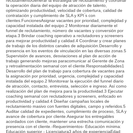
reclutamientoGenerar la estrategia de reclutamiento y coordinar
la operación diaria del equipo de atracción de talento,
optimizando productividad, velocidad de cobertura, calidad de
contratación y cumplimiento de SLA y KPI ́s con
clientes.FuncionesAsignar vacantes por prioridad, complejidad y
capacidad instalada del equipo.2 Monitorear diariamente el
funnel de reclutamiento, número de vacantes y conversión por
etapa.3 Brindar coaching operativo a reclutadores y screeners
para mejorar productividad y calidad.4 Coordinar y crear planes
de trabajo de los distintos canales de adquisición.Desarrollo y
presencia en los eventos de vinculación en las diversas zonas.5
Supervisión de avances, desviaciones al plan de acción de
trabajo generando mejoras paracomunicar al Gerente de Zona
y retroalimentación semanal con el cliente.Responsabilidades1
Desarrollo del plan de trabajo para cobertura de vacantes para
la asignación por prioridad, urgencia, complejidad y capacidad
instalada del equipo.2 Monitorear la ejecución del funnel diario
de atracción, contacto, entrevista, selección e ingreso. Así como
realización del plan de mejora para la productividad.3 Ejecutar
coaching semanal con reclutadores y screeners, enfocado en
productividad y calidad.4 Diseñar campañas locales de
reclutamiento masivo con fuentes digitales, campo y referidos.5
Auditar calidad de expedientes, cumplimiento de proceso, SLA y
avance de cobertura por cliente.Asegurar los entregables
acordados con cliente, mantener una estrecha comunicación y
presencia con el cliente.-Requerimientos- Educación mínima:
Educación superior - Licenciatura3 años de experienciaEdad: