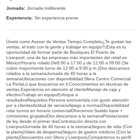
Jornada:
Jornada Indiferente
Experiencia:
Sin experiencia previa
Únete como Asesor de Ventas Tiempo Completo¿Te gustan las
ventas, el trato con la gente y trabajar en equipo?¡Esta es tu
oportunidad de formar parte de Boutiques El Puerto de
Liverpool, una de las empresas más importantes del retail en
México!Horario rolado:De8:00 a 17:00 y de 12:00 a 09:00 (Se
cubre mayormente turno de 12:00 a 9:00 p.m.)Dos descansos
rolados a la semanaJornada de 40 horas a la
semanaUbicaciones con disponibilidad:Sfera Centro Comercial
La PerlaLo que buscamos en ti:Conocimientos en técnicas de
ventas.Experiencia en atención al clienteManejo de caja y
efectivoTrabajo en equipoEnfoque a
resultadosRequisitos:Persona extrovertida con gusto atención
por a clientesActitud de servicioApego a normasDisponibilidad
rolar turnos en horario comercialOfrecemos:Sueldo base +
comisiones grupalesDos descansos a la semanaPrestaciones
de ley desde el primer díaContratación directa con
LiverpoolJornada de 40 horas a la semanaSeguro de vida (Con
la planta)Vales de despensaSeguro de gastos médicos (Con la
planta)Descuentos con Sfera y Liverpool¡Compártenos tu perfil