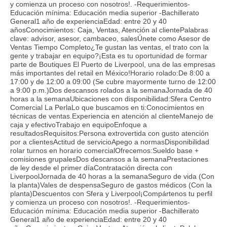
y comienza un proceso con nosotros!. -Requerimientos-
Educación mínima: Educación media superior -Bachillerato
General1 año de experienciaEdad: entre 20 y 40
añosConocimientos: Caja, Ventas, Atención al clientePalabras
clave: advisor, asesor, cambaceo, salesÚnete como Asesor de
Ventas Tiempo Completo¿Te gustan las ventas, el trato con la
gente y trabajar en equipo?¡Esta es tu oportunidad de formar
parte de Boutiques El Puerto de Liverpool, una de las empresas
más importantes del retail en México!Horario rolado:De 8:00 a
17:00 y de 12:00 a 09:00 (Se cubre mayormente turno de 12:00
a 9:00 p.m.)Dos descansos rolados a la semanaJornada de 40
horas a la semanaUbicaciones con disponibilidad:Sfera Centro
Comercial La PerlaLo que buscamos en ti:Conocimientos en
técnicas de ventas.Experiencia en atención al clienteManejo de
caja y efectivoTrabajo en equipoEnfoque a
resultadosRequisitos:Persona extrovertida con gusto atención
por a clientesActitud de servicioApego a normasDisponibilidad
rolar turnos en horario comercialOfrecemos:Sueldo base +
comisiones grupalesDos descansos a la semanaPrestaciones
de ley desde el primer díaContratación directa con
LiverpoolJornada de 40 horas a la semanaSeguro de vida (Con
la planta)Vales de despensaSeguro de gastos médicos (Con la
planta)Descuentos con Sfera y Liverpool¡Compártenos tu perfil
y comienza un proceso con nosotros!. -Requerimientos-
Educación mínima: Educación media superior -Bachillerato
General1 año de experienciaEdad: entre 20 y 40