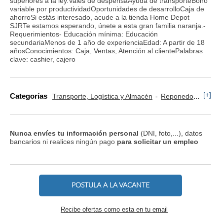
superiores a la ley.Vales de despensaAyuda de transporteBono
variable por productividadOportunidades de desarrolloCaja de
ahorroSi estás interesado, acude a la tienda Home Depot
SJRTe estamos esperando, únete a esta gran familia naranja.-
Requerimientos- Educación mínima: Educación
secundariaMenos de 1 año de experienciaEdad: A partir de 18
añosConocimientos: Caja, Ventas, Atención al clientePalabras
clave: cashier, cajero
[+]
Categorías
Transporte, Logística y Almacén
Reponedor y Cajero
Nunca envíes tu información personal
(DNI, foto,...), datos
bancarios ni realices ningún pago
para solicitar un empleo
POSTULA A LA VACANTE
Recibe ofertas como esta en tu email