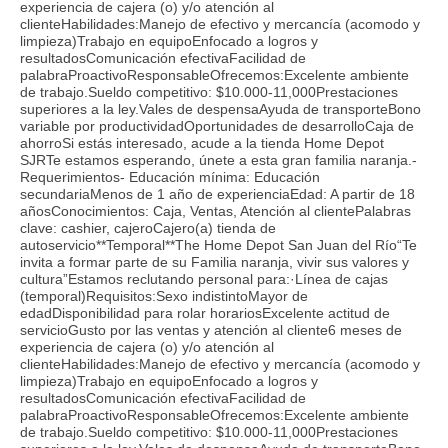
experiencia de cajera (o) y/o atención al
clienteHabilidades:Manejo de efectivo y mercancía (acomodo y
limpieza)Trabajo en equipoEnfocado a logros y
resultadosComunicación efectivaFacilidad de
palabraProactivoResponsableOfrecemos:Excelente ambiente
de trabajo.Sueldo competitivo: $10.000-11,000Prestaciones
superiores a la ley.Vales de despensaAyuda de transporteBono
variable por productividadOportunidades de desarrolloCaja de
ahorroSi estás interesado, acude a la tienda Home Depot
SJRTe estamos esperando, únete a esta gran familia naranja.-
Requerimientos- Educación mínima: Educación
secundariaMenos de 1 año de experienciaEdad: A partir de 18
añosConocimientos: Caja, Ventas, Atención al clientePalabras
clave: cashier, cajeroCajero(a) tienda de
autoservicio**Temporal**The Home Depot San Juan del Río“Te
invita a formar parte de su Familia naranja, vivir sus valores y
cultura”Estamos reclutando personal para:·Línea de cajas
(temporal)Requisitos:Sexo indistintoMayor de
edadDisponibilidad para rolar horariosExcelente actitud de
servicioGusto por las ventas y atención al cliente6 meses de
experiencia de cajera (o) y/o atención al
clienteHabilidades:Manejo de efectivo y mercancía (acomodo y
limpieza)Trabajo en equipoEnfocado a logros y
resultadosComunicación efectivaFacilidad de
palabraProactivoResponsableOfrecemos:Excelente ambiente
de trabajo.Sueldo competitivo: $10.000-11,000Prestaciones