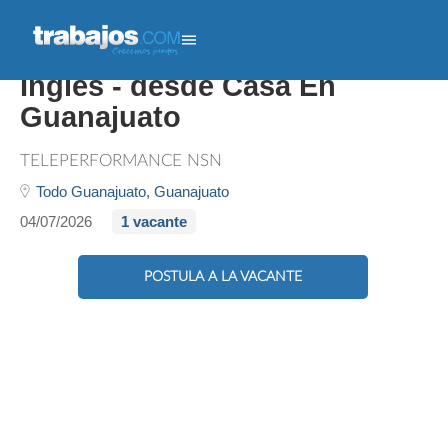
Atención Al Cliente En
Inglés - desde Casa En
Guanajuato
TELEPERFORMANCE NSN
Todo Guanajuato,
Guanajuato
04/07/2026
1 vacante
POSTULA A LA VACANTE