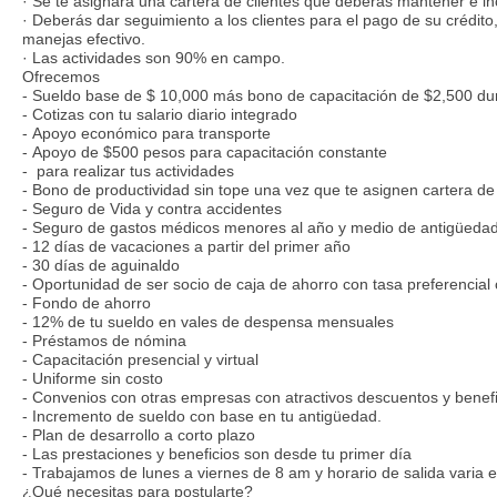
· Se te asignará una cartera de clientes que deberás mantener e i
· Deberás dar seguimiento a los clientes para el pago de su crédito
manejas efectivo.
· Las actividades son 90% en campo.
Ofrecemos
- Sueldo base de $ 10,000 más bono de capacitación de $2,500 dur
- Cotizas con tu salario diario integrado
- Apoyo económico para transporte
- Apoyo de $500 pesos para capacitación constante
- para realizar tus actividades
- Bono de productividad sin tope una vez que te asignen cartera de 
- Seguro de Vida y contra accidentes
- Seguro de gastos médicos menores al año y medio de antigüeda
- 12 días de vacaciones a partir del primer año
- 30 días de aguinaldo
- Oportunidad de ser socio de caja de ahorro con tasa preferenci
- Fondo de ahorro
- 12% de tu sueldo en vales de despensa mensuales
- Préstamos de nómina
- Capacitación presencial y virtual
- Uniforme sin costo
- Convenios con otras empresas con atractivos descuentos y benefi
- Incremento de sueldo con base en tu antigüedad.
- Plan de desarrollo a corto plazo
- Las prestaciones y beneficios son desde tu primer día
- Trabajamos de lunes a viernes de 8 am y horario de salida vari
¿Qué necesitas para postularte?