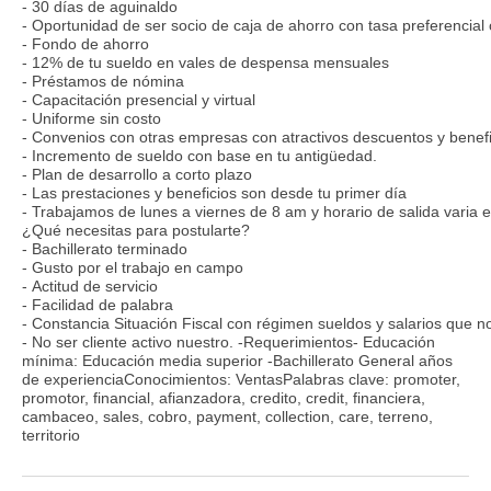
- 30 días de aguinaldo
- Oportunidad de ser socio de caja de ahorro con tasa preferenci
- Fondo de ahorro
- 12% de tu sueldo en vales de despensa mensuales
- Préstamos de nómina
- Capacitación presencial y virtual
- Uniforme sin costo
- Convenios con otras empresas con atractivos descuentos y benefi
- Incremento de sueldo con base en tu antigüedad.
- Plan de desarrollo a corto plazo
- Las prestaciones y beneficios son desde tu primer día
- Trabajamos de lunes a viernes de 8 am y horario de salida vari
¿Qué necesitas para postularte?
- Bachillerato terminado
- Gusto por el trabajo en campo
- Actitud de servicio
- Facilidad de palabra
- Constancia Situación Fiscal con régimen sueldos y salarios que 
- No ser cliente activo nuestro. -Requerimientos- Educación
mínima: Educación media superior -Bachillerato General años
de experienciaConocimientos: VentasPalabras clave: promoter,
promotor, financial, afianzadora, credito, credit, financiera,
cambaceo, sales, cobro, payment, collection, care, terreno,
territorio