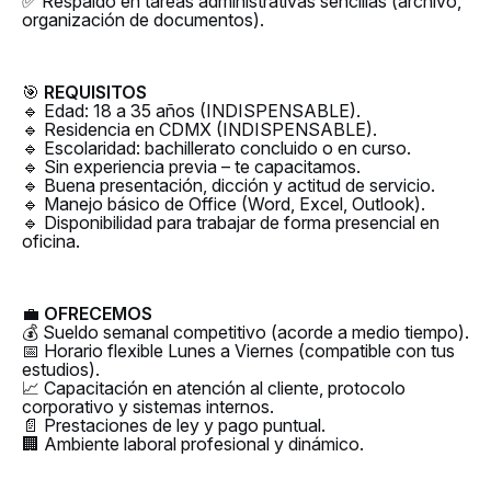
✅ Respaldo en tareas administrativas sencillas (archivo,
organización de documentos).
🎯
REQUISITOS
🔹 Edad: 18 a 35 años (INDISPENSABLE).
🔹 Residencia en CDMX (INDISPENSABLE).
🔹 Escolaridad: bachillerato concluido o en curso.
🔹 Sin experiencia previa – te capacitamos.
🔹 Buena presentación, dicción y actitud de servicio.
🔹 Manejo básico de Office (Word, Excel, Outlook).
🔹 Disponibilidad para trabajar de forma presencial en
oficina.
💼
OFRECEMOS
💰 Sueldo semanal competitivo (acorde a medio tiempo).
📅 Horario flexible Lunes a Viernes (compatible con tus
estudios).
📈 Capacitación en atención al cliente, protocolo
corporativo y sistemas internos.
📄 Prestaciones de ley y pago puntual.
🏢 Ambiente laboral profesional y dinámico.