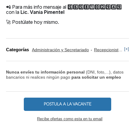
📲 Para más info mensaje al
5️⃣6️⃣5️⃣8️⃣1️⃣0️⃣2️⃣9️⃣4️⃣9️⃣
con la
Lic. Vania Pimentel
🚀 Postúlate hoy mismo.
[+]
Categorías
Administración y Secretariado
Recepcionista y Operador
Nunca envíes tu información personal
(DNI, foto,...), datos
bancarios ni realices ningún pago
para solicitar un empleo
POSTULA A LA VACANTE
Recibe ofertas como esta en tu email