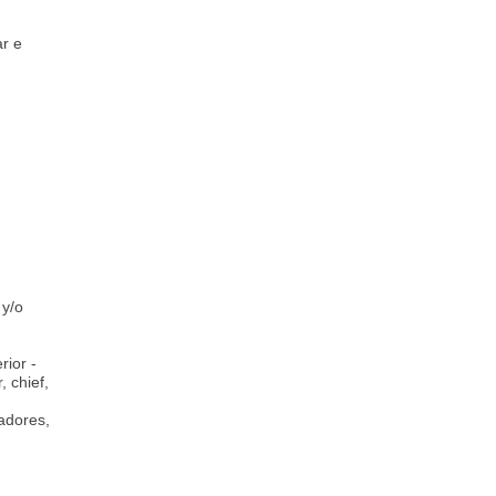
ar e
 y/o
ior -
, chief,
adores,