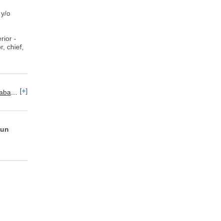
 y/o
ior -
, chief,
[+]
baco
 un