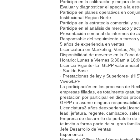
Participa en la calibración y mejora de cu
Evaluar y diagnosticar el apego a la estr
Participa en planes operativos en conju
Institucional Region Norte.
Participa en la estrategia comercial y s
Participa en el análisis de mercado y ac
Presentación semanal de informes de av
Responsable del seguimiento a tareas y 
5 años de experiencia en ventas
Licenciatura en Marketing, Ventas, AE, In
Disponibilidad de moverse en la Zona d
Horario: Lunes a Viernes 6:30am a 18:
Licencia Vigente· En GEPP valoramosel 
· Sueldo Base
· Prestaciones de ley y Superiores· 
ViveGEPP
La participación en los procesos de Rec
empresas filiadas, es totalmente gratuita
prestación por participar en dichos pro
GEPP no asume ninguna responsabilidad
Licenciatura3 años deexperienciaLicencias
lead, jefatura, regente, cambaceo, sal
Empresa de desarrollo de portafolio de 
te invita a forma parte de su gran familia
Jefe Desarrollo de Ventas
Experiencia:
Manejo de Office: Word (para textos), E