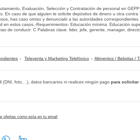
lutamiento, Evaluación, Selección y Contratación de personal en GEPP
s. En caso de que alguien te solicite depósitos de dinero u otra contra
cesos, has caso omiso y denuncialó a las autoridades correspondientes.
 en estos casos.-Requerimientos- Educación mínima: Educación super
s de conducir: C Palabras clave: lider, jefe, gerente, manager, director
ndientes
Televenta y Marketing Telefónico
Alimentos / Bebidas / Ta
l
(DNI, foto,...), datos bancarios ni realices ningún pago
para solicitar
e ofertas como esta en tu email