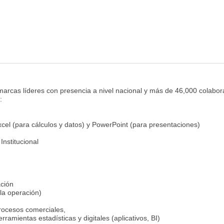
marcas líderes con presencia a nivel nacional y más de 46,000 colabor
:
xcel (para cálculos y datos) y PowerPoint (para presentaciones)
nstitucional
ación
a operación)
procesos comerciales,
rramientas estadísticas y digitales (aplicativos, BI)