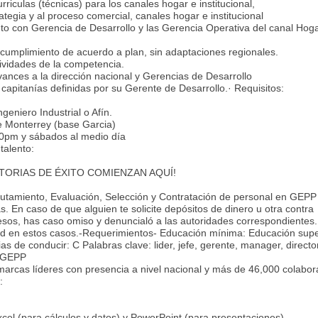
rriculas (técnicas) para los canales hogar e institucional,
ategia y al proceso comercial, canales hogar e institucional
nto con Gerencia de Desarrollo y las Gerencia Operativa del canal Hog
u cumplimiento de acuerdo a plan, sin adaptaciones regionales.
tividades de la competencia.
ances a la dirección nacional y Gerencias de Desarrollo
capitanías definidas por su Gerente de Desarrollo.· Requisitos:
geniero Industrial o Afín.
e Monterrey (base Garcia)
00pm y sábados al medio día
talento:
¡HISTORIAS DE ÉXITO COMIENZAN AQUÍ!
lutamiento, Evaluación, Selección y Contratación de personal en GEPP
s. En caso de que alguien te solicite depósitos de dinero u otra contra
cesos, has caso omiso y denuncialó a las autoridades correspondientes.
 en estos casos.-Requerimientos- Educación mínima: Educación super
 de conducir: C Palabras clave: lider, jefe, gerente, manager, director
esGEPP
marcas líderes con presencia a nivel nacional y más de 46,000 colabor
:
xcel (para cálculos y datos) y PowerPoint (para presentaciones)