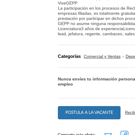
ViveGEPP
La participación en los procesos de Rec
empresas filiadas, es totalmente gratuita
prestación por participar en dichos pro
GEPP no asume ninguna responsabilidad
Licenciatura3 años de experienciaLicencia
lead, jefatura, regente, cambaceo, sales
Categorías
Comercial y Ventas
Depe
Nunca envíes tu información persona
empleo
POSTULA A LA VACANTE
Recib
Comparte esta oferta: