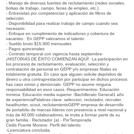
- Manejo de diversas fuentes de reclutamiento (redes sociales,
bolsas de trabajo, campo, ferias de empleo, etc.).
- Entrevistas por competencias y aplicación de filtros de
selección.
- Disponibilidad para realizar trabajo de campo cuando sea
necesario.
- Enfoque en cumplimiento de indicadores y cobertura de
vacantes.· En GEPP valoramos el talento:
- Sueldo bruto $15,900 mensuales
- Pagos quincenales
- Contrato temporal con vigencia hasta septiembre·
¡HISTORIAS DE ÉXITO COMIENZAN AQUÍ!· La participación en
los procesos de reclutamiento, evaluación, selección y
contratación de personal en GEPP y/o empresas filiales es
totalmente gratuita. En caso que alguien solicite depósitos de
dinero u otra contraprestación por participar en dichos procesos
haz caso omiso y denúncialo. GEPP no asume ninguna
responsabilidad en esos casos.-Requerimientos- Educación
mínima: Educación media superior -Bachillerato General1 año
de experienciaPalabras clave: seleccion, reclutador, recruiter,
headhunter, scout, reclutamientoGEPP empresa de desarrollo
de portafolio de marcas líderes con presencia a nivel nacional y
más de 40,000 colaboradores, te invita a formar parte de su
gran familia:· Reclutador (a) - PorTemporada
Cedis Puente Moreno· Perfil del talento:
-Licenciatura concluida.