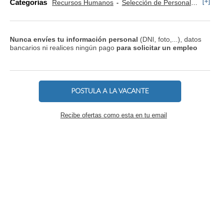
[+]
Categorías
Recursos Humanos
Selección de Personal
Nomin
Nunca envíes tu información personal
(DNI, foto,...), datos
bancarios ni realices ningún pago
para solicitar un empleo
POSTULA A LA VACANTE
Recibe ofertas como esta en tu email