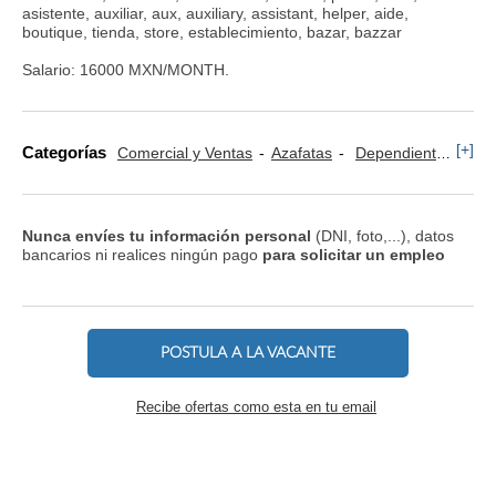
asistente, auxiliar, aux, auxiliary, assistant, helper, aide,
boutique, tienda, store, establecimiento, bazar, bazzar
Salario: 16000 MXN/MONTH.
[+]
Categorías
Comercial y Ventas
Azafatas
Dependientes
Ali
Nunca envíes tu información personal
(DNI, foto,...), datos
bancarios ni realices ningún pago
para solicitar un empleo
POSTULA A LA VACANTE
Recibe ofertas como esta en tu email