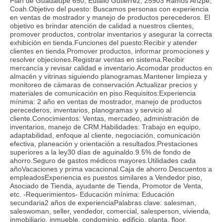
Plan de Guadalupe 650, Eulalio Gutiérrez, 25903 Ramos Arizpe,
Coah.Objetivo del puesto: Buscamos personas con experiencia
en ventas de mostrador y manejo de productos perecederos. El
objetivo es brindar atención de calidad a nuestros clientes,
promover productos, controlar inventarios y asegurar la correcta
exhibición en tienda.Funciones del puesto:Recibir y atender
clientes en tienda.Promover productos, informar promociones y
resolver objeciones.Registrar ventas en sistema.Recibir
mercancía y revisar calidad e inventario.Acomodar productos en
almacén y vitrinas siguiendo planogramas.Mantener limpieza y
monitoreo de cámaras de conservación.Actualizar precios y
materiales de comunicación en piso.Requisitos:Experiencia
mínima: 2 año en ventas de mostrador, manejo de productos
perecederos, inventarios, planogramas y servicio al
cliente.Conocimientos: Ventas, mercadeo, administración de
inventarios, manejo de CRM.Habilidades: Trabajo en equipo,
adaptabilidad, enfoque al cliente, negociación, comunicación
efectiva, planeación y orientación a resultados.Prestaciones
superiores a la ley30 días de aguinaldo.9.5% de fondo de
ahorro.Seguro de gastos médicos mayores.Utilidades cada
añoVacaciones y prima vacacional.Caja de ahorro.Descuentos a
empleadosExperiencia es puestos similares a Vendedor piso,
Asociado de Tienda, ayudante de Tienda, Promotor de Venta,
etc. -Requerimientos- Educación mínima: Educación
secundaria2 años de experienciaPalabras clave: salesman,
saleswoman, seller, vendedor, comercial, salesperson, vivienda,
inmobiliario, inmueble, condominio, edificio, planta, floor,