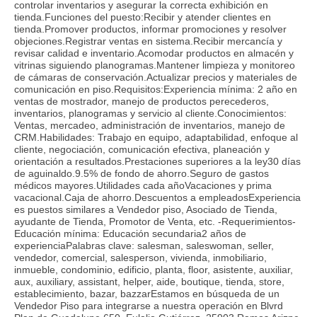
controlar inventarios y asegurar la correcta exhibición en
tienda.Funciones del puesto:Recibir y atender clientes en
tienda.Promover productos, informar promociones y resolver
objeciones.Registrar ventas en sistema.Recibir mercancía y
revisar calidad e inventario.Acomodar productos en almacén y
vitrinas siguiendo planogramas.Mantener limpieza y monitoreo
de cámaras de conservación.Actualizar precios y materiales de
comunicación en piso.Requisitos:Experiencia mínima: 2 año en
ventas de mostrador, manejo de productos perecederos,
inventarios, planogramas y servicio al cliente.Conocimientos:
Ventas, mercadeo, administración de inventarios, manejo de
CRM.Habilidades: Trabajo en equipo, adaptabilidad, enfoque al
cliente, negociación, comunicación efectiva, planeación y
orientación a resultados.Prestaciones superiores a la ley30 días
de aguinaldo.9.5% de fondo de ahorro.Seguro de gastos
médicos mayores.Utilidades cada añoVacaciones y prima
vacacional.Caja de ahorro.Descuentos a empleadosExperiencia
es puestos similares a Vendedor piso, Asociado de Tienda,
ayudante de Tienda, Promotor de Venta, etc. -Requerimientos-
Educación mínima: Educación secundaria2 años de
experienciaPalabras clave: salesman, saleswoman, seller,
vendedor, comercial, salesperson, vivienda, inmobiliario,
inmueble, condominio, edificio, planta, floor, asistente, auxiliar,
aux, auxiliary, assistant, helper, aide, boutique, tienda, store,
establecimiento, bazar, bazzarEstamos en búsqueda de un
Vendedor Piso para integrarse a nuestra operación en Blvrd