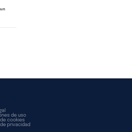
 un
gal
ones de uso
a de cookies
 de privacidad