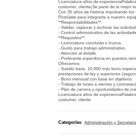
Licenciatura años de experienciaPalabras 
costumer, cliente¡Se parte de la mejor 
Con 35 años de historia impulsando los 
Postúlate para integrarte a nuestro equi
**Responsabilidades**:
- Validar, capturar y archivar las solicit
- Control administrativo de las actividade
**Requisitos**:
- Licenciatura concluida o trunca.
- Gusto para trabajo administrativo.
- Atención al detalle.
- Preferente experiência en puestos simi
Ofrecemos
- Sueldo base, 10,000 más bono especi
prestaciones de ley y superiores (seguro
- Bono mensual con base en objetivos.
- Trabajo de lunes a viernes y contratac
- Plan de carrera y oportunidades de c
Licenciatura años de experienciaPalabras 
costumer, cliente
Categorías
Administración y Secretari