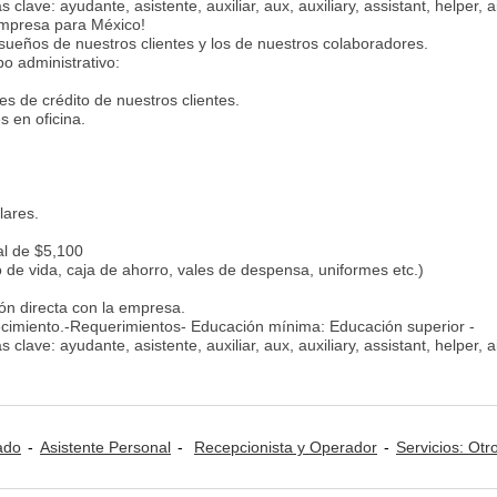
clave: ayudante, asistente, auxiliar, aux, auxiliary, assistant, helper, a
empresa para México!
sueños de nuestros clientes y los de nuestros colaboradores.
po administrativo:
udes de crédito de nuestros clientes.
s en oficina.
lares.
al de $5,100
 de vida, caja de ahorro, vales de despensa, uniformes etc.)
ión directa con la empresa.
recimiento.-Requerimientos- Educación mínima: Educación superior -
clave: ayudante, asistente, auxiliar, aux, auxiliary, assistant, helper, a
ado
Asistente Personal
Recepcionista y Operador
Servicios: Otr