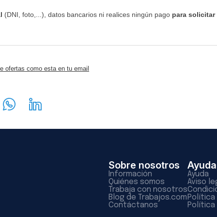
l
(DNI, foto,...), datos bancarios ni realices ningún pago
para solicitar
e ofertas como esta en tu email
Sobre nosotros
Ayuda
Información
Ayuda
Quiénes somos
Aviso le
Trabaja con nosotros
Condici
Blog de Trabajos.com
Polític
Contáctanos
Política