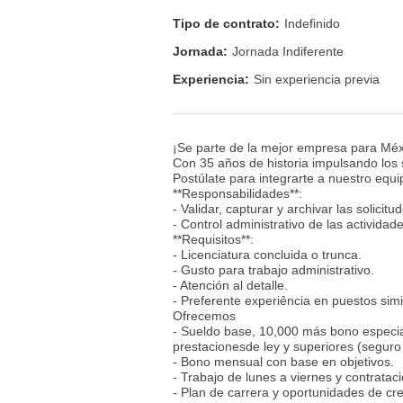
Tipo de contrato:
Indefinido
Jornada:
Jornada Indiferente
Experiencia:
Sin experiencia previa
¡Se parte de la mejor empresa para Méx
Con 35 años de historia impulsando los 
Postúlate para integrarte a nuestro equi
**Responsabilidades**:
- Validar, capturar y archivar las solicit
- Control administrativo de las actividade
**Requisitos**:
- Licenciatura concluida o trunca.
- Gusto para trabajo administrativo.
- Atención al detalle.
- Preferente experiência en puestos simi
Ofrecemos
- Sueldo base, 10,000 más bono especi
prestacionesde ley y superiores (seguro
- Bono mensual con base en objetivos.
- Trabajo de lunes a viernes y contratac
- Plan de carrera y oportunidades de c