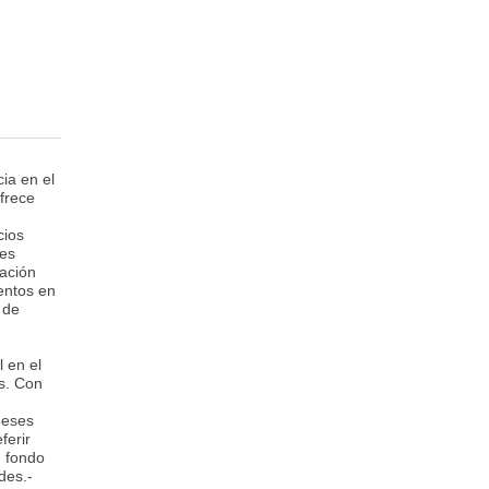
ia en el
ofrece
cios
res
tación
entos en
 de
 en el
os. Con
meses
ferir
, fondo
des.-