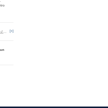
-
tro
:
[+]
keting
 un