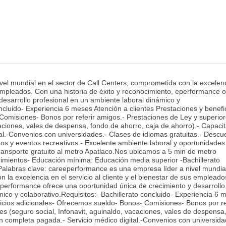
el mundial en el sector de Call Centers, comprometida con la excelenc
s empleados. Con una historia de éxito y reconocimiento, eperformance 
desarrollo profesional en un ambiente laboral dinámico y
oncluido- Experiencia 6 meses Atención a clientes Prestaciones y benefi
Comisiones- Bonos por referir amigos.- Prestaciones de Ley y superio
caciones, vales de despensa, fondo de ahorro, caja de ahorro).- Capaci
al.-Convenios con universidades.- Clases de idiomas gratuitas.- Descu
eos y eventos recreativos.- Excelente ambiente laboral y oportunidades
ransporte gratuito al metro Apatlaco.Nos ubicamos a 5 min de metro
rimientos- Educación mínima: Educación media superior -Bachillerato
labras clave: careeperformance es una empresa líder a nivel mundial
 la excelencia en el servicio al cliente y el bienestar de sus emplead
 eperformance ofrece una oportunidad única de crecimiento y desarrollo
ico y colaborativo.Requisitos:- Bachillerato concluido- Experiencia 6 
ficios adicionales- Ofrecemos sueldo- Bonos- Comisiones- Bonos por re
es (seguro social, Infonavit, aguinaldo, vacaciones, vales de despensa
ón completa pagada.- Servicio médico digital.-Convenios con universida