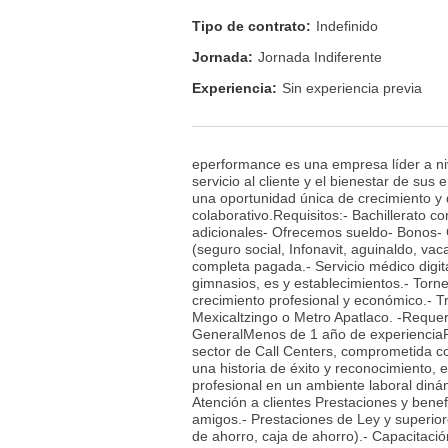
Tipo de contrato:
Indefinido
Jornada:
Jornada Indiferente
Experiencia:
Sin experiencia previa
eperformance es una empresa líder a niv
servicio al cliente y el bienestar de su
una oportunidad única de crecimiento y 
colaborativo.Requisitos:- Bachillerato c
adicionales- Ofrecemos sueldo- Bonos- 
(seguro social, Infonavit, aguinaldo, va
completa pagada.- Servicio médico digit
gimnasios, es y establecimientos.- Torn
crecimiento profesional y económico.- T
Mexicaltzingo o Metro Apatlaco. -Reque
GeneralMenos de 1 año de experienciaPa
sector de Call Centers, comprometida con
una historia de éxito y reconocimiento,
profesional en un ambiente laboral dinám
Atención a clientes Prestaciones y bene
amigos.- Prestaciones de Ley y superior
de ahorro, caja de ahorro).- Capacitaci