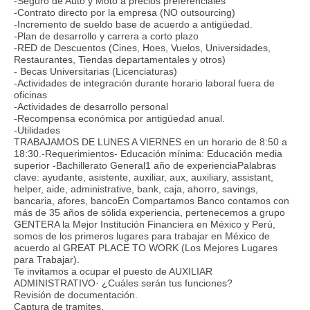
-Seguro de Auto y Moto a precios preferenciales
-Contrato directo por la empresa (NO outsourcing)
-Incremento de sueldo base de acuerdo a antigüedad.
-Plan de desarrollo y carrera a corto plazo
-RED de Descuentos (Cines, Hoes, Vuelos, Universidades,
Restaurantes, Tiendas departamentales y otros)
- Becas Universitarias (Licenciaturas)
-Actividades de integración durante horario laboral fuera de
oficinas
-Actividades de desarrollo personal
-Recompensa económica por antigüedad anual.
-Utilidades
TRABAJAMOS DE LUNES A VIERNES en un horario de 8:50 a
18:30.-Requerimientos- Educación mínima: Educación media
superior -Bachillerato General1 año de experienciaPalabras
clave: ayudante, asistente, auxiliar, aux, auxiliary, assistant,
helper, aide, administrative, bank, caja, ahorro, savings,
bancaria, afores, bancoEn Compartamos Banco contamos con
más de 35 años de sólida experiencia, pertenecemos a grupo
GENTERA la Mejor Institución Financiera en México y Perú,
somos de los primeros lugares para trabajar en México de
acuerdo al GREAT PLACE TO WORK (Los Mejores Lugares
para Trabajar).
Te invitamos a ocupar el puesto de AUXILIAR
ADMINISTRATIVO· ¿Cuáles serán tus funciones?
Revisión de documentación.
Captura de tramites.