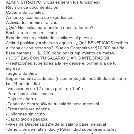
ADMINISTRATIVO· ¿Cuáles serán tus funciones?
Revisión de documentación.
Captura de tramites.
Armado y acomodo de expedientes.
Actividades administrativas.
¿Qué Necesitas para unirte a nuestra familia?
Bachillerato con certificado
Experiencia en actividadessimilares al puesto.
Actitud positiva y trabajo en equipo.· ¿Qué BENEFICIOS recibes
al trabajar con nosotros?· Sueldo Competitivo: $10,000 sueldo
base mensual + $1,200 bono por cumplimiento de metas.
-¡¡COTIZAS CON TU SALARIO DIARIO INTEGRADO!!
-Prestaciones superiores a la ley desde el primer día de tu
ingreso
-Seguro de Vida
Seguro contra accidentes (estás protegido los 365 días del año,
las 24 hrs del día)
-Vacaciones de 12 días a partir de 1 año
-Permisos institucionales
-Caja de ahorro
-Fondo de Ahorro 4% de tu salario base mensual
-Prestamos vía nómina
-Uniformes sin costo
-Capacitación pagada
-Vales de Despensa 12% de tu salario base mensual
-Beneficios de maternidad y Paternidad superiores a la ley