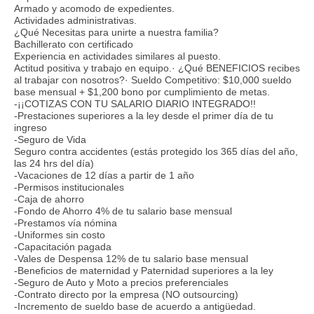
Armado y acomodo de expedientes.
Actividades administrativas.
¿Qué Necesitas para unirte a nuestra familia?
Bachillerato con certificado
Experiencia en actividades similares al puesto.
Actitud positiva y trabajo en equipo.· ¿Qué BENEFICIOS recibes
al trabajar con nosotros?· Sueldo Competitivo: $10,000 sueldo
base mensual + $1,200 bono por cumplimiento de metas.
-¡¡COTIZAS CON TU SALARIO DIARIO INTEGRADO!!
-Prestaciones superiores a la ley desde el primer día de tu
ingreso
-Seguro de Vida
Seguro contra accidentes (estás protegido los 365 días del año,
las 24 hrs del día)
-Vacaciones de 12 días a partir de 1 año
-Permisos institucionales
-Caja de ahorro
-Fondo de Ahorro 4% de tu salario base mensual
-Prestamos vía nómina
-Uniformes sin costo
-Capacitación pagada
-Vales de Despensa 12% de tu salario base mensual
-Beneficios de maternidad y Paternidad superiores a la ley
-Seguro de Auto y Moto a precios preferenciales
-Contrato directo por la empresa (NO outsourcing)
-Incremento de sueldo base de acuerdo a antigüedad.