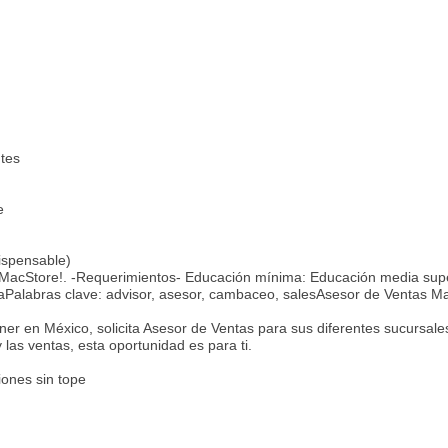
ntes
e
ispensable)
o MacStore!. -Requerimientos- Educación mínima: Educación media supe
iaPalabras clave: advisor, asesor, cambaceo, salesAsesor de Ventas M
er en México, solicita Asesor de Ventas para sus diferentes sucursale
 las ventas, esta oportunidad es para ti.
ones sin tope