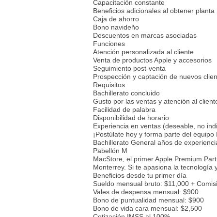
Capacitación constante
Beneficios adicionales al obtener planta
Caja de ahorro
Bono navideño
Descuentos en marcas asociadas
Funciones
Atención personalizada al cliente
Venta de productos Apple y accesorios
Seguimiento post-venta
Prospección y captación de nuevos clie
Requisitos
Bachillerato concluido
Gusto por las ventas y atención al client
Facilidad de palabra
Disponibilidad de horario
Experiencia en ventas (deseable, no ind
¡Postúlate hoy y forma parte del equip
Bachillerato General años de experienc
Pabellón M
MacStore, el primer Apple Premium Partn
Monterrey. Si te apasiona la tecnología y
Beneficios desde tu primer día
Sueldo mensual bruto: $11,000 + Comisi
Vales de despensa mensual: $900
Bono de puntualidad mensual: $900
Bono de vida cara mensual: $2,500
Cotización IMSS al 100%