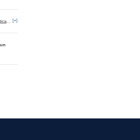
[+]
y Servicios
 un