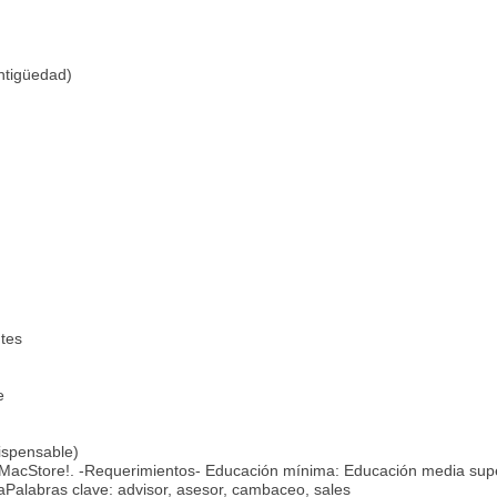
ntigüedad)
ntes
e
ispensable)
o MacStore!. -Requerimientos- Educación mínima: Educación media supe
aPalabras clave: advisor, asesor, cambaceo, sales