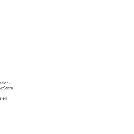
rior -
acStore
s en