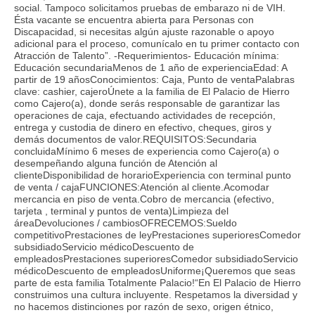
social. Tampoco solicitamos pruebas de embarazo ni de VIH.
Ésta vacante se encuentra abierta para Personas con
Discapacidad, si necesitas algún ajuste razonable o apoyo
adicional para el proceso, comunícalo en tu primer contacto con
Atracción de Talento”. -Requerimientos- Educación mínima:
Educación secundariaMenos de 1 año de experienciaEdad: A
partir de 19 añosConocimientos: Caja, Punto de ventaPalabras
clave: cashier, cajeroÚnete a la familia de El Palacio de Hierro
como Cajero(a), donde serás responsable de garantizar las
operaciones de caja, efectuando actividades de recepción,
entrega y custodia de dinero en efectivo, cheques, giros y
demás documentos de valor.REQUISITOS:Secundaria
concluidaMínimo 6 meses de experiencia como Cajero(a) o
desempeñando alguna función de Atención al
clienteDisponibilidad de horarioExperiencia con terminal punto
de venta / cajaFUNCIONES:Atención al cliente.Acomodar
mercancia en piso de venta.Cobro de mercancia (efectivo,
tarjeta , terminal y puntos de venta)Limpieza del
áreaDevoluciones / cambiosOFRECEMOS:Sueldo
competitivoPrestaciones de leyPrestaciones superioresComedor
subsidiadoServicio médicoDescuento de
empleadosPrestaciones superioresComedor subsidiadoServicio
médicoDescuento de empleadosUniforme¡Queremos que seas
parte de esta familia Totalmente Palacio!“En El Palacio de Hierro
construimos una cultura incluyente. Respetamos la diversidad y
no hacemos distinciones por razón de sexo, origen étnico,