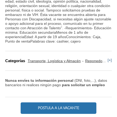
edad, estado civil, ideología, opinión política, nacionalidad,
religión, orientación sexual, identidad o cualquier otra condición
personal, física o social. Tampoco solicitamos pruebas de
embarazo ni de VIH. Ésta vacante se encuentra abierta para
Personas con Discapacidad, si necesitas algún ajuste razonable
o apoyo adicional para el proceso, comunícalo en tu primer
contacto con Atracción de Talento”. -Requerimientos- Educación
mínima: Educación secundariaMenos de 1 año de
experienciaEdad: A partir de 19 añosConocimientos: Caja,
Punto de ventaPalabras clave: cashier, cajero
[+]
Categorías
Transporte, Logística y Almacén
Reponedor y Cajero
Nunca envíes tu información personal
(DNI, foto,...), datos
bancarios ni realices ningún pago
para solicitar un empleo
POSTULA A LA VACANTE