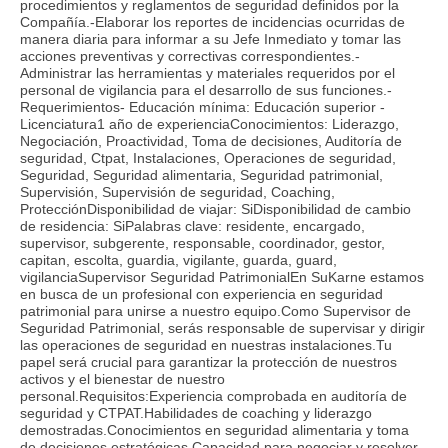
procedimientos y reglamentos de seguridad definidos por la
Compañía.-Elaborar los reportes de incidencias ocurridas de
manera diaria para informar a su Jefe Inmediato y tomar las
acciones preventivas y correctivas correspondientes.-
Administrar las herramientas y materiales requeridos por el
personal de vigilancia para el desarrollo de sus funciones.-
Requerimientos- Educación mínima: Educación superior -
Licenciatura1 año de experienciaConocimientos: Liderazgo,
Negociación, Proactividad, Toma de decisiones, Auditoría de
seguridad, Ctpat, Instalaciones, Operaciones de seguridad,
Seguridad, Seguridad alimentaria, Seguridad patrimonial,
Supervisión, Supervisión de seguridad, Coaching,
ProtecciónDisponibilidad de viajar: SiDisponibilidad de cambio
de residencia: SiPalabras clave: residente, encargado,
supervisor, subgerente, responsable, coordinador, gestor,
capitan, escolta, guardia, vigilante, guarda, guard,
vigilanciaSupervisor Seguridad PatrimonialEn SuKarne estamos
en busca de un profesional con experiencia en seguridad
patrimonial para unirse a nuestro equipo.Como Supervisor de
Seguridad Patrimonial, serás responsable de supervisar y dirigir
las operaciones de seguridad en nuestras instalaciones.Tu
papel será crucial para garantizar la protección de nuestros
activos y el bienestar de nuestro
personal.Requisitos:Experiencia comprobada en auditoría de
seguridad y CTPAT.Habilidades de coaching y liderazgo
demostradas.Conocimientos en seguridad alimentaria y toma
de decisiones estratégicas.Capacidad para negociar y resolver