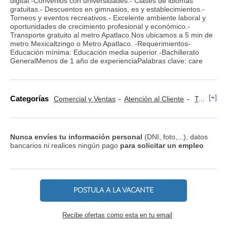
digital.-Convenios con universidades.- Clases de idiomas
gratuitas.- Descuentos en gimnasios, es y establecimientos.-
Torneos y eventos recreativos.- Excelente ambiente laboral y
oportunidades de crecimiento profesional y económico.-
Transporte gratuito al metro Apatlaco.Nos ubicamos a 5 min de
metro Mexicaltzingo o Metro Apatlaco. -Requerimientos-
Educación mínima: Educación media superior -Bachillerato
GeneralMenos de 1 año de experienciaPalabras clave: care
[+]
Categorías
Comercial y Ventas
Atención al Cliente
Televenta y Marketing Telefónico
Nunca envíes tu información personal
(DNI, foto,...), datos
bancarios ni realices ningún pago
para solicitar un empleo
POSTULA A LA VACANTE
Recibe ofertas como esta en tu email