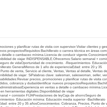
iones y planificar rutas de visita con supervisor.Visitar clientes y ges
evos prospectosRequisitos:Bachillerato o carrera técnica en áreas com
 a detalle o cambaceo mínima.Licencia de conducir vigente.Conocimien
onibilidad de viajar INDISPENSABLE.Ofrecemos:Salario semanal + comi
Seguro de vidaOportunidad de crecimiento. -Requerimientos- Educació
illerato GeneralMenos de 1 año de experienciaEdad: entre 20 y 35
nto de venta, Servicio al cliente, Ventas, Ventas al detalle, Ventas d
ibilidad de viajar: SiPalabras clave: salesman, saleswoman, seller, ve
sabilidades:Revisar precios, promociones y planificar rutas de visita co
pedidos, cobranza y dudasIdentificar nuevos prospectosRequisitos:Bachil
administrativasExperiencia en ventas a detalle o cambaceo mínima.Lic
n herramientas digitales.Disponibilidad de viajar
nal + comisión FIJAPrestaciones de leyCaja de ahorroSeguro de
rimientos- Educación mínima: Educación media superior -Bachillerato
dad: entre 20 y 35 añosConocimientos: Cobranza, Precios, Punto de 