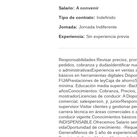
Salario:
A convenir
Tipo de contrato:
Indefinido
Jornada:
Jornada Indiferente
Experiencia:
Sin experiencia previa
Responsabilidades:Revisar precios, promoc
pedidos, cobranza y dudasIdentificar nu
o administrativasExperiencia en ventas
básicos en herramientas digitales.Disp
FIJAPrestaciones de leyCaja de ahorro
mínima: Educación media superior -Bach
añosConocimientos: Cobranza, Precios, Pu
mostradorLicencias de conducir: A Dispon
comercial, salesperson, jr, juniorRespon
supervisor.Visitar clientes y gestionar 
carrera técnica en áreas comerciales o 
conducir vigente.Conocimientos básicos e
INDISPENSABLE.Ofrecemos:Salario sema
vidaOportunidad de crecimiento. -Reque
GeneralMenos de 1 año de experienciaE