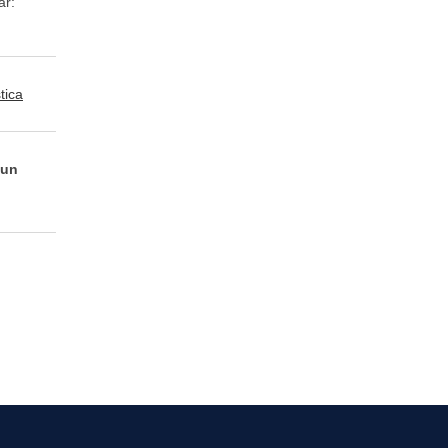
ar:
tica
 un