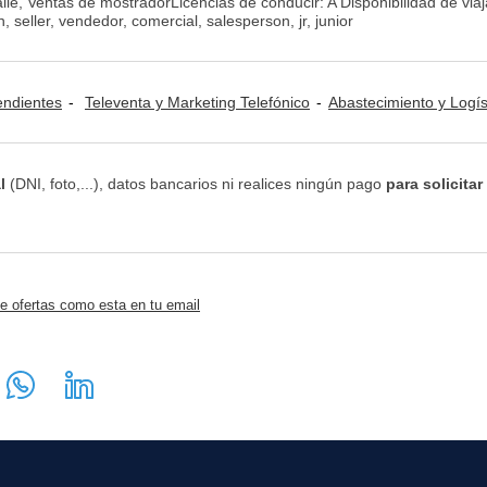
talle, Ventas de mostradorLicencias de conducir: A Disponibilidad de viaj
seller, vendedor, comercial, salesperson, jr, junior
ndientes
Televenta y Marketing Telefónico
Abastecimiento y Logís
l
(DNI, foto,...), datos bancarios ni realices ningún pago
para solicitar
e ofertas como esta en tu email