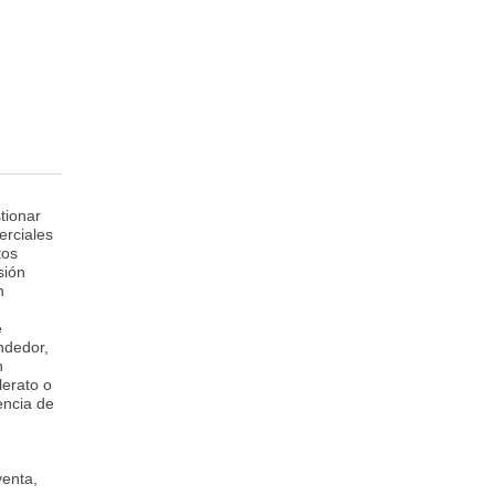
tionar
erciales
tos
sión
n
e
ndedor,
n
lerato o
encia de
venta,