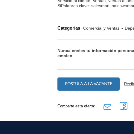
Servicio al cliente, Ventas, Ventas al de
SiPalabras clave: salesman, saleswoman, 
Categorías
Comercial y Ventas
Depe
Nunca envíes tu información persona
empleo
POSTULA A LA VACANTE
Recib
Comparte esta oferta: