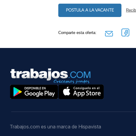
POSTULA A LA VACANTE
Recib
Comparte esta oferta:
Trabajos.com es una marca de Hispavista