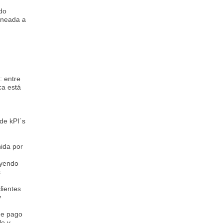
ndo
lineada a
: entre
ca está
de kPI´s
nida por
uyendo
s
lientes
y
 de pago
le y