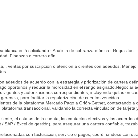
 blanca está solicitando:· Analista de cobranza efónica.· Requisitos:
idad, Finanzas o carrera afín
a, , ventas por suscripción o atención a clientes con adeudos. Manejo 
des:
on adeudos de acuerdo con la estrategia y priorización de cartera defi
pago oportunos y reducir la morosidad en el rango asignado.Negociar 
as vigentes y autorizaciones correspondientes, incluyendo quitas en ca
rencia, para facilitar la regularización de cuentas vencidas.
ientes de la plataforma Mercado Pago a Orión-Getnet, contactando a c
plataforma transaccional, validando la correcta vinculación de tarjeta 
 cliente, el estatus de la cuenta, los contactos efectivos y los acuerdos
/ SAP / Excel de gestión), para asegurar una cartera confiable, trazab
 relacionadas con facturación, servicio o pagos, coordinándose con otr