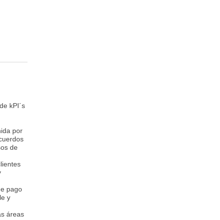
de kPI´s
nida por
acuerdos
sos de
lientes
y
 de pago
le y
as áreas