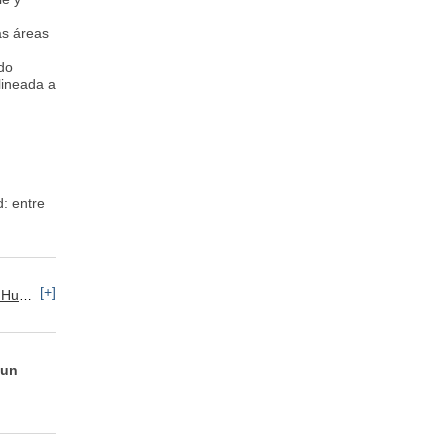
as áreas
ndo
lineada a
: entre
[+]
e Personal
 un