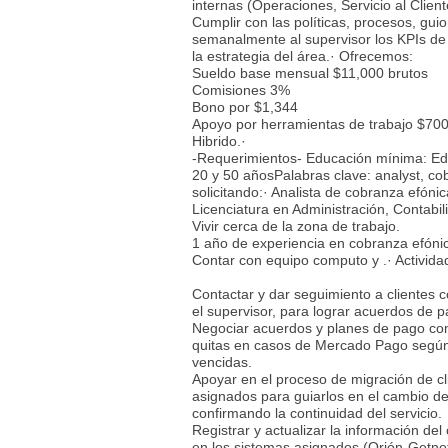
internas (Operaciones, Servicio al Clien
Cumplir con las políticas, procesos, gu
semanalmente al supervisor los KPIs de 
la estrategia del área.· Ofrecemos:
Sueldo base mensual $11,000 brutos
Comisiones 3%
Bono por $1,344
Apoyo por herramientas de trabajo $700
Hibrido.·
-Requerimientos- Educación mínima: Edu
20 y 50 añosPalabras clave: analyst, co
solicitando:· Analista de cobranza efónic
Licenciatura en Administración, Contabil
Vivir cerca de la zona de trabajo.
1 año de experiencia en cobranza efónic
Contar con equipo computo y .· Activida
Contactar y dar seguimiento a clientes c
el supervisor, para lograr acuerdos de 
Negociar acuerdos y planes de pago conf
quitas en casos de Mercado Pago según l
vencidas.
Apoyar en el proceso de migración de cl
asignados para guiarlos en el cambio de 
confirmando la continuidad del servicio.
Registrar y actualizar la información del
en los sistemas asignados (Orión-Getnet 