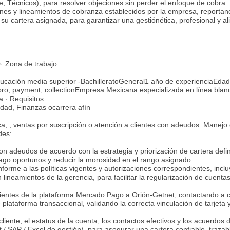
te, Técnicos), para resolver objeciones sin perder el enfoque de cobra
iones y lineamientos de cobranza establecidos por la empresa, reporta
su cartera asignada, para garantizar una gestiónética, profesional y a
· Zona de trabajo
cación media superior -BachilleratoGeneral1 año de experienciaEdad
bro, payment, collectionEmpresa Mexicana especializada en línea blan
a.· Requisitos:
idad, Finanzas ocarrera afín
a, , ventas por suscripción o atención a clientes con adeudos. Manejo 
des:
on adeudos de acuerdo con la estrategia y priorización de cartera defi
pago oportunos y reducir la morosidad en el rango asignado.
orme a las políticas vigentes y autorizaciones correspondientes, incl
ineamientos de la gerencia, para facilitar la regularización de cuenta
ientes de la plataforma Mercado Pago a Orión-Getnet, contactando a c
plataforma transaccional, validando la correcta vinculación de tarjeta 
 cliente, el estatus de la cuenta, los contactos efectivos y los acuerdos
/ SAP / Excel de gestión), para asegurar una cartera confiable, trazab