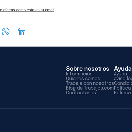
e ofertas como esta en tu email
Sobre nosotros
Ayuda
Información
Ayuda
Quiénes somos
Aviso le
Trabaja con nosotros
Condici
Blog de Trabajos.com
Polític
Contáctanos
Política