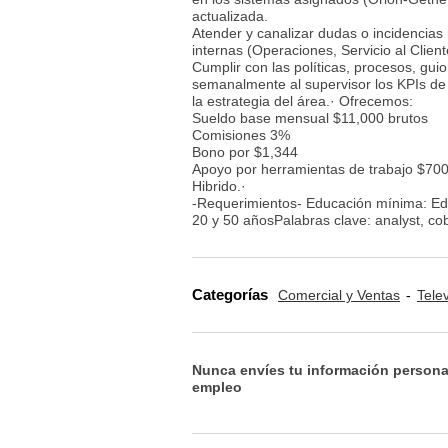
actualizada.
Atender y canalizar dudas o incidencias
internas (Operaciones, Servicio al Clien
Cumplir con las políticas, procesos, gu
semanalmente al supervisor los KPIs de s
la estrategia del área.· Ofrecemos:
Sueldo base mensual $11,000 brutos
Comisiones 3%
Bono por $1,344
Apoyo por herramientas de trabajo $700
Hibrido.·
-Requerimientos- Educación mínima: Edu
20 y 50 añosPalabras clave: analyst, cob
Categorías
Comercial y Ventas
Tele
Nunca envíes tu información persona
empleo