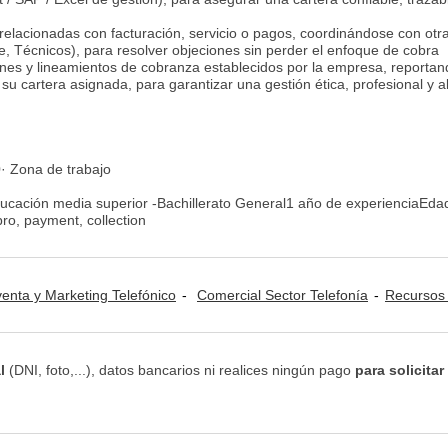
 relacionadas con facturación, servicio o pagos, coordinándose con otr
te, Técnicos), para resolver objeciones sin perder el enfoque de cobra
iones y lineamientos de cobranza establecidos por la empresa, reporta
u cartera asignada, para garantizar una gestión ética, profesional y a
· Zona de trabajo
cación media superior -Bachillerato General1 año de experienciaEdad
ro, payment, collection
venta y Marketing Telefónico
Comercial Sector Telefonía
Recursos Humanos: Selección d
l
(DNI, foto,...), datos bancarios ni realices ningún pago
para solicitar