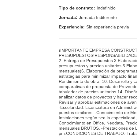
Tipo de contrato:
Indefinido
Jornada:
Jornada Indiferente
Experiencia:
Sin experiencia previa
¡IMPORTANTE EMPRESA CONSTRUCT
PRESUPUESTOS!RESPONSABILIDADES: 1.Aná
2. Entrega de Presupuestos.3.Elaboraci
presupuestos y precios unitarios.5.Ela
mensuales)6. Elaboración de programas d
estrategias para minimizar impacto finan
Rendimiento de obra. 10. Desarrollo y co
comparativas de propuesta de Proveedor
tabulador de precios unitarios.14. Diseñ
analizar datos de proyectos y hacer re
Revisar y aprobar estimaciones de ava
-Escolaridad: Licenciatura en Administrac
puestos similares. -Conocimiento de Mer
Instalaciones según sea la especialidad,
Conocimiento en Office, Neodata, Prec
mensuales BRUTOS. -Prestaciones de Le
pm.CONDICIONES DE TRABAJO:-Trabajo e