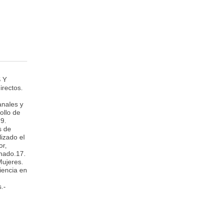
 Y
rectos.
anales y
ollo de
 9.
s de
izado el
or,
anado.17.
Mujeres.
iencia en
.-