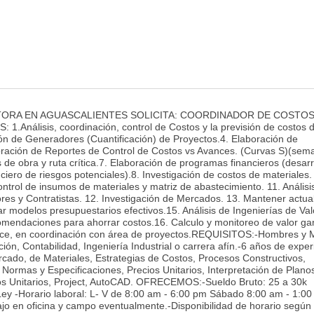
ORA EN AGUASCALIENTES SOLICITA: COORDINADOR DE COSTOS
lisis, coordinación, control de Costos y la previsión de costos di
ón de Generadores (Cuantificación) de Proyectos.4. Elaboración de
boración de Reportes de Control de Costos vs Avances. (Curvas S)(sem
e obra y ruta crítica.7. Elaboración de programas financieros (desarr
ciero de riesgos potenciales).8. Investigación de costos de materiales.
ntrol de insumos de materiales y matriz de abastecimiento. 11. Análisi
es y Contratistas. 12. Investigación de Mercados. 13. Mantener actual
ar modelos presupuestarios efectivos.15. Análisis de Ingenierías de Val
comendaciones para ahorrar costos.16. Calculo y monitoreo de valor g
nce, en coordinación con área de proyectos.REQUISITOS:-Hombres y 
ión, Contabilidad, Ingeniería Industrial o carrera afín.-6 años de exper
cado, de Materiales, Estrategias de Costos, Procesos Constructivos,
 Normas y Especificaciones, Precios Unitarios, Interpretación de Planos
ios Unitarios, Project, AutoCAD. OFRECEMOS:-Sueldo Bruto: 25 a 30k
y -Horario laboral: L- V de 8:00 am - 6:00 pm Sábado 8:00 am - 1:00
n oficina y campo eventualmente.-Disponibilidad de horario según