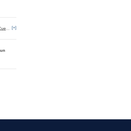
[+]
ntas por Pagar
Asesoría Fiscal / Auditoría
 un