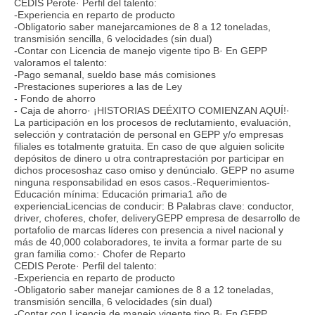
CEDIS Perote· Perfil del talento:
-Experiencia en reparto de producto
-Obligatorio saber manejarcamiones de 8 a 12 toneladas,
transmisión sencilla, 6 velocidades (sin dual)
-Contar con Licencia de manejo vigente tipo B· En GEPP
valoramos el talento:
-Pago semanal, sueldo base más comisiones
-Prestaciones superiores a las de Ley
- Fondo de ahorro
- Caja de ahorro· ¡HISTORIAS DEÉXITO COMIENZAN AQUÍ!·
La participación en los procesos de reclutamiento, evaluación,
selección y contratación de personal en GEPP y/o empresas
filiales es totalmente gratuita. En caso de que alguien solicite
depósitos de dinero u otra contraprestación por participar en
dichos procesoshaz caso omiso y denúncialo. GEPP no asume
ninguna responsabilidad en esos casos.-Requerimientos-
Educación mínima: Educación primaria1 año de
experienciaLicencias de conducir: B Palabras clave: conductor,
driver, choferes, chofer, deliveryGEPP empresa de desarrollo de
portafolio de marcas líderes con presencia a nivel nacional y
más de 40,000 colaboradores, te invita a formar parte de su
gran familia como:· Chofer de Reparto
CEDIS Perote· Perfil del talento:
-Experiencia en reparto de producto
-Obligatorio saber manejar camiones de 8 a 12 toneladas,
transmisión sencilla, 6 velocidades (sin dual)
-Contar con Licencia de manejo vigente tipo B· En GEPP