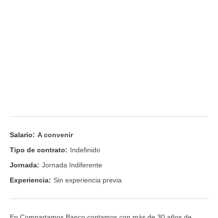
Salario:
A convenir
Tipo de contrato:
Indefinido
Jornada:
Jornada Indiferente
Experiencia:
Sin experiencia previa
En Compartamos Banco contamos con más de 30 años de