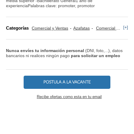
media superior -Bachillerato General1 año de
experienciaPalabras clave: promoter, promotor
[+]
Categorías
Comercial y Ventas
Azafatas
Comercial Sector Banca
Nunca envíes tu información personal
(DNI, foto,...), datos
bancarios ni realices ningún pago
para solicitar un empleo
POSTULA A LA VACANTE
Recibe ofertas como esta en tu email