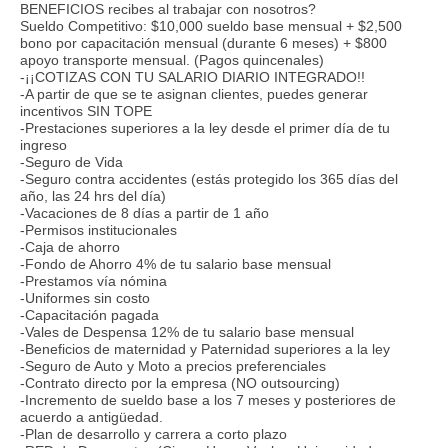
BENEFICIOS recibes al trabajar con nosotros?
Sueldo Competitivo: $10,000 sueldo base mensual + $2,500
bono por capacitación mensual (durante 6 meses) + $800
apoyo transporte mensual. (Pagos quincenales)
-¡¡COTIZAS CON TU SALARIO DIARIO INTEGRADO!!
-A partir de que se te asignan clientes, puedes generar
incentivos SIN TOPE
-Prestaciones superiores a la ley desde el primer día de tu
ingreso
-Seguro de Vida
-Seguro contra accidentes (estás protegido los 365 días del
año, las 24 hrs del día)
-Vacaciones de 8 días a partir de 1 año
-Permisos institucionales
-Caja de ahorro
-Fondo de Ahorro 4% de tu salario base mensual
-Prestamos vía nómina
-Uniformes sin costo
-Capacitación pagada
-Vales de Despensa 12% de tu salario base mensual
-Beneficios de maternidad y Paternidad superiores a la ley
-Seguro de Auto y Moto a precios preferenciales
-Contrato directo por la empresa (NO outsourcing)
-Incremento de sueldo base a los 7 meses y posteriores de
acuerdo a antigüedad.
-Plan de desarrollo y carrera a corto plazo