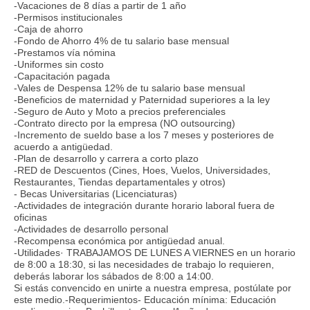
-Vacaciones de 8 días a partir de 1 año
-Permisos institucionales
-Caja de ahorro
-Fondo de Ahorro 4% de tu salario base mensual
-Prestamos vía nómina
-Uniformes sin costo
-Capacitación pagada
-Vales de Despensa 12% de tu salario base mensual
-Beneficios de maternidad y Paternidad superiores a la ley
-Seguro de Auto y Moto a precios preferenciales
-Contrato directo por la empresa (NO outsourcing)
-Incremento de sueldo base a los 7 meses y posteriores de
acuerdo a antigüedad.
-Plan de desarrollo y carrera a corto plazo
-RED de Descuentos (Cines, Hoes, Vuelos, Universidades,
Restaurantes, Tiendas departamentales y otros)
- Becas Universitarias (Licenciaturas)
-Actividades de integración durante horario laboral fuera de
oficinas
-Actividades de desarrollo personal
-Recompensa económica por antigüedad anual.
-Utilidades· TRABAJAMOS DE LUNES A VIERNES en un horario
de 8:00 a 18:30, si las necesidades de trabajo lo requieren,
deberás laborar los sábados de 8:00 a 14:00.
Si estás convencido en unirte a nuestra empresa, postúlate por
este medio.-Requerimientos- Educación mínima: Educación