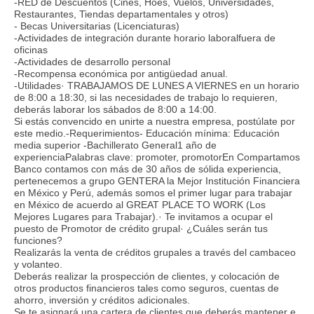
-RED de Descuentos (Cines, Hoes, Vuelos, Universidades,
Restaurantes, Tiendas departamentales y otros)
- Becas Universitarias (Licenciaturas)
-Actividades de integración durante horario laboralfuera de
oficinas
-Actividades de desarrollo personal
-Recompensa económica por antigüedad anual.
-Utilidades· TRABAJAMOS DE LUNES A VIERNES en un horario
de 8:00 a 18:30, si las necesidades de trabajo lo requieren,
deberás laborar los sábados de 8:00 a 14:00.
Si estás convencido en unirte a nuestra empresa, postúlate por
este medio.-Requerimientos- Educación mínima: Educación
media superior -Bachillerato General1 año de
experienciaPalabras clave: promoter, promotorEn Compartamos
Banco contamos con más de 30 años de sólida experiencia,
pertenecemos a grupo GENTERA la Mejor Institución Financiera
en México y Perú, además somos el primer lugar para trabajar
en México de acuerdo al GREAT PLACE TO WORK (Los
Mejores Lugares para Trabajar).· Te invitamos a ocupar el
puesto de Promotor de crédito grupal· ¿Cuáles serán tus
funciones?
Realizarás la venta de créditos grupales a través del cambaceo
y volanteo.
Deberás realizar la prospección de clientes, y colocación de
otros productos financieros tales como seguros, cuentas de
ahorro, inversión y créditos adicionales.
Se te asignará una cartera de clientes que deberás mantener e