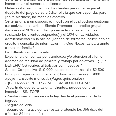
incrementar el número de clientes.
Deberás dar seguimiento a los clientes para que hagan el
depósito del pago de su crédito, el día que corresponda, pero
¡no te alarmes!, no manejas efectivo.
Se te asignará un dispositivo móvil con el cual podrás gestionar
tus actividades diarias.· Siendo Promotor de crédito grupal
dedicaras el 90% de tu tiempo en actividades en campo
(visitando los clientes asignados) y el 10% en actividades
administrativas en la oficina (llenado de formatos, solicitudes de
crédito y consulta de información).· ¿Qué Necesitas para unirte
a nuestra familia?
Bachillerato con certificado
Experiencia en ventas por cambaceo y/o atención al cliente,
además de facilidad de palabra y trabajo por objetivos.· ¿Qué
BENEFICIOS recibes al trabajar con nosotros?
Sueldo Competitivo: $10,000 sueldo base mensual + $2,500
bono por capacitación mensual (durante 6 meses) + $800
apoyo transporte mensual. (Pagos quincenales)
-¡¡COTIZAS CON TU SALARIO DIARIO INTEGRADO!!
-A partir de que se te asignan clientes, puedes generar
incentivos SIN TOPE
-Prestaciones superiores a la ley desde el primer día de tu
ingreso
-Seguro de Vida
-Seguro contra accidentes (estás protegido los 365 días del
año, las 24 hrs del día)