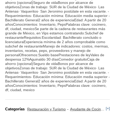
ahorro (opcional)Seguro de vidaBonos por alcance de
objetivosZonas de trabajo: SUR de la Ciudad de México· Las
Antenas· Vaqueritos· San Jeronimo postúlate en esta vacante. -
Requerimientos- Educación mínima: Educación media superior -
Bachillerato General2 años de experienciaEdad: A partir de 20
añosConocimientos: Inventario, PepsPalabras clave: cocinero,
df, ciudad, mexicoSe parte de la cadena de restaurantes más
grande de México, en Vips estamos contratando:Subchef de
restauranteRequisitos:Escolaridad: Bachillerato concluido o
licenciaturaExperiencia mínima de 2 años comprobable como
subchef de restauranteManejo de indicadores: costos, mermas,
inventarios, recetas, peps, proveedores y manejo de
personalOfrecemos:Sueldo basePrestaciones de leyVales de
despensa 12%Aguinaldo 30 díasComedor gratuitoCaja de
ahorro (opcional)Seguro de vidaBonos por alcance de
objetivosZonas de trabajo: SUR de la Ciudad de México· Las
Antenas· Vaqueritos· San Jeronimo postúlate en esta vacante. -
Requerimientos- Educación mínima: Educación media superior -
Bachillerato General2 años de experienciaEdad: A partir de 20
añosConocimientos: Inventario, PepsPalabras clave: cocinero,
df, ciudad, mexico
[+]
Categorías
Restauración y Turismo
Ayudante de Cocina
Coc