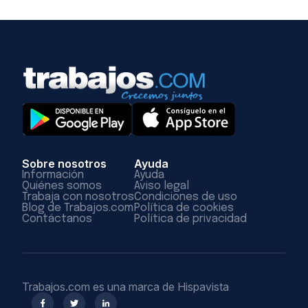
Sobre nosotros
Ayuda
Información
Ayuda
Quiénes somos
Aviso legal
Trabaja con nosotros
Condiciones de uso
Blog de Trabajos.com
Política de cookies
Contáctanos
Política de privacidad
Trabajos.com es una marca de Hispavista