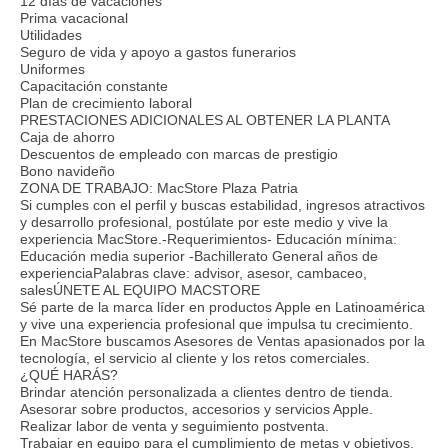
12 días de vacaciones
Prima vacacional
Utilidades
Seguro de vida y apoyo a gastos funerarios
Uniformes
Capacitación constante
Plan de crecimiento laboral
PRESTACIONES ADICIONALES AL OBTENER LA PLANTA
Caja de ahorro
Descuentos de empleado con marcas de prestigio
Bono navideño
ZONA DE TRABAJO: MacStore Plaza Patria
Si cumples con el perfil y buscas estabilidad, ingresos atractivos
y desarrollo profesional, postúlate por este medio y vive la
experiencia MacStore.-Requerimientos- Educación mínima:
Educación media superior -Bachillerato General años de
experienciaPalabras clave: advisor, asesor, cambaceo,
salesÚNETE AL EQUIPO MACSTORE
Sé parte de la marca líder en productos Apple en Latinoamérica
y vive una experiencia profesional que impulsa tu crecimiento.
En MacStore buscamos Asesores de Ventas apasionados por la
tecnología, el servicio al cliente y los retos comerciales.
¿QUÉ HARÁS?
Brindar atención personalizada a clientes dentro de tienda.
Asesorar sobre productos, accesorios y servicios Apple.
Realizar labor de venta y seguimiento postventa.
Trabajar en equipo para el cumplimiento de metas y objetivos.