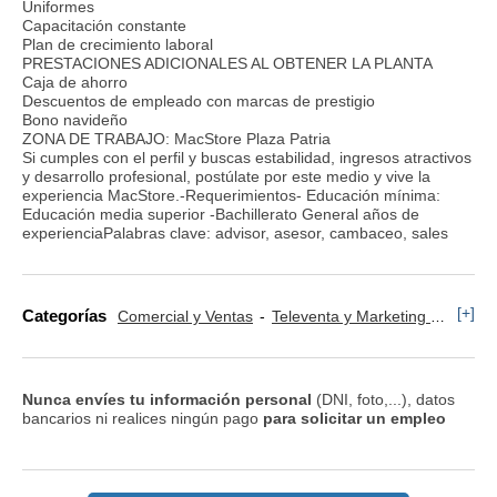
Uniformes
Capacitación constante
Plan de crecimiento laboral
PRESTACIONES ADICIONALES AL OBTENER LA PLANTA
Caja de ahorro
Descuentos de empleado con marcas de prestigio
Bono navideño
ZONA DE TRABAJO: MacStore Plaza Patria
Si cumples con el perfil y buscas estabilidad, ingresos atractivos
y desarrollo profesional, postúlate por este medio y vive la
experiencia MacStore.-Requerimientos- Educación mínima:
Educación media superior -Bachillerato General años de
experienciaPalabras clave: advisor, asesor, cambaceo, sales
[+]
Categorías
Comercial y Ventas
Televenta y Marketing Telefónico
Nunca envíes tu información personal
(DNI, foto,...), datos
bancarios ni realices ningún pago
para solicitar un empleo