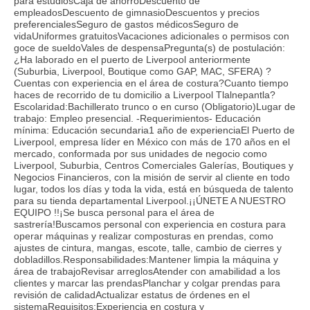
para estudiosCaja de ahorroDescuento de
empleadosDescuento de gimnasioDescuentos y precios
preferencialesSeguro de gastos médicosSeguro de
vidaUniformes gratuitosVacaciones adicionales o permisos con
goce de sueldoVales de despensaPregunta(s) de postulación:
¿Ha laborado en el puerto de Liverpool anteriormente
(Suburbia, Liverpool, Boutique como GAP, MAC, SFERA) ?
Cuentas con experiencia en el área de costura?Cuanto tiempo
haces de recorrido de tu domicilio a Liverpool Tlalnepantla?
Escolaridad:Bachillerato trunco o en curso (Obligatorio)Lugar de
trabajo: Empleo presencial. -Requerimientos- Educación
mínima: Educación secundaria1 año de experienciaEl Puerto de
Liverpool, empresa líder en México con más de 170 años en el
mercado, conformada por sus unidades de negocio como
Liverpool, Suburbia, Centros Comerciales Galerías, Boutiques y
Negocios Financieros, con la misión de servir al cliente en todo
lugar, todos los días y toda la vida, está en búsqueda de talento
para su tienda departamental Liverpool.¡¡ÚNETE A NUESTRO
EQUIPO !!¡Se busca personal para el área de
sastrería!Buscamos personal con experiencia en costura para
operar máquinas y realizar composturas en prendas, como
ajustes de cintura, mangas, escote, talle, cambio de cierres y
dobladillos.Responsabilidades:Mantener limpia la máquina y
área de trabajoRevisar arreglosAtender con amabilidad a los
clientes y marcar las prendasPlanchar y colgar prendas para
revisión de calidadActualizar estatus de órdenes en el
sistemaRequisitos:Experiencia en costura y