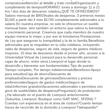
composturasAtención al detalle y trato cordialOrganización y
cumplimiento de tiemposHORARIO: lunes a domingo 11 a 21
hrs / dos días de descanso rolados¿QUÉ TE OFRECEMOS?
Salario mensual de $9929vales de despensa: 3 primeros meses
$1340 a partir del 4 mes $1740 completamente adicionales a tu
salario.En nuestra empresa, no solo te ofrecemos un sueldo
mensual base, sino también un entorno que valora tu bienestar
y crecimiento personal. Creemos que cada miembro de nuestro
equipo merece lo mejor, y por eso te brindamos:Prestaciones
de Ley que aseguran tu tranquilidad y la de tu familia.Beneficios
adicionales que te respaldan en tu vida cotidiana, incluyendo:
vales de despensa, seguro de vida, seguro de gastos médicos
mayores, 10 días de descanso desde el primer año, acceso a la
Universidad Virtual de Liverpool para tu desarrollo personal,
cajas de ahorro, entre otros.Liverpool el lugar donde tu
desarrollo y bienestar son fundamentales.Tipo de puesto:
Tiempo completo, Por tiempo indeterminadoBeneficios:Apoyo
para estudiosCaja de ahorroDescuento de
empleadosDescuento de gimnasioDescuentos y precios
preferencialesSeguro de gastos médicosSeguro de
vidaUniformes gratuitosVacaciones adicionales o permisos con
goce de sueldoVales de despensaPregunta(s) de postulación:
¿Ha laborado en el puerto de Liverpool anteriormente
(Suburbia, Liverpool, Boutique como GAP, MAC, SFERA) ?
Cuentas con experiencia en el área de costura?Cuanto tiempo
haces de recorrido de tu domicilio a Liverpool Tlalnepantla?