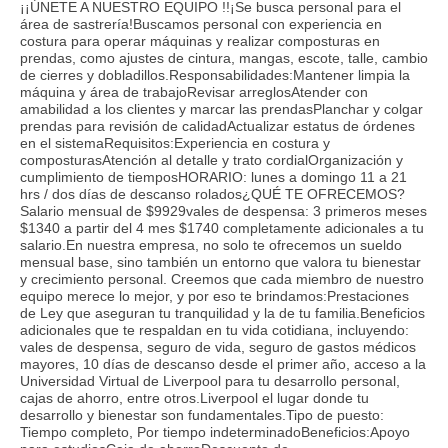
¡¡ÚNETE A NUESTRO EQUIPO !!¡Se busca personal para el
área de sastrería!Buscamos personal con experiencia en
costura para operar máquinas y realizar composturas en
prendas, como ajustes de cintura, mangas, escote, talle, cambio
de cierres y dobladillos.Responsabilidades:Mantener limpia la
máquina y área de trabajoRevisar arreglosAtender con
amabilidad a los clientes y marcar las prendasPlanchar y colgar
prendas para revisión de calidadActualizar estatus de órdenes
en el sistemaRequisitos:Experiencia en costura y
composturasAtención al detalle y trato cordialOrganización y
cumplimiento de tiemposHORARIO: lunes a domingo 11 a 21
hrs / dos días de descanso rolados¿QUÉ TE OFRECEMOS?
Salario mensual de $9929vales de despensa: 3 primeros meses
$1340 a partir del 4 mes $1740 completamente adicionales a tu
salario.En nuestra empresa, no solo te ofrecemos un sueldo
mensual base, sino también un entorno que valora tu bienestar
y crecimiento personal. Creemos que cada miembro de nuestro
equipo merece lo mejor, y por eso te brindamos:Prestaciones
de Ley que aseguran tu tranquilidad y la de tu familia.Beneficios
adicionales que te respaldan en tu vida cotidiana, incluyendo:
vales de despensa, seguro de vida, seguro de gastos médicos
mayores, 10 días de descanso desde el primer año, acceso a la
Universidad Virtual de Liverpool para tu desarrollo personal,
cajas de ahorro, entre otros.Liverpool el lugar donde tu
desarrollo y bienestar son fundamentales.Tipo de puesto:
Tiempo completo, Por tiempo indeterminadoBeneficios:Apoyo