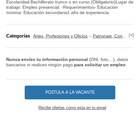
Escolaridad:Bachillerato trunco o en curso (Obligatorio)Lugar de
trabajo: Empleo presencial. -Requerimientos- Educación
mínima: Educación secundaria1 año de experiencia
[+]
Categorías
Artes, Profesiones y Oficios
Patronaje, Confección y Costura
Nunca envíes tu información personal
(DNI, foto,...), datos
bancarios ni realices ningún pago
para solicitar un empleo
POSTULA A LA VACANTE
Recibe ofertas como esta en tu email