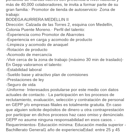
más de 40,000 colaboradores, te invita a formar parte de su
gran familia:· Promotor de tienda de autoservicio· Zona de
trabajo:
BODEGA AURRERA MEDELLIN II
Dirección: Calzada de las Torres 2, esquina con Medellín,
Colonia Puente Moreno.· Perfil del talento:
-Experiencia como Promotor de Abarrotes
-Experiencia en carga y acomodo de producto
-Limpieza y acomodo de anaquel
-Rotación de producto
-Acomodo de mercancía
-Vivir cerca de la zona de trabajo (máximo 30 min de traslado)·
En Gepp valoramos el talento:
-Estabilidad laboral
-Sueldo base y atractivo plan de comisiones
-Prestaciones de ley
-Seguro de vida
-Uniforme· Interesados postularse por este medio con datos
actuales de contacto.· La participación en los procesos de
reclutamiento, evaluación, selección y contratación de personal
en GEPP y/o empresas filiales es totalmente gratuita. En caso
que alguien solicite depósitos de dinero u otra contraprestación
por participar en dichos procesos haz caso omiso y denúncialo.
GEPP no asume ninguna responsabilidad en esos casos. -
Requerimientos- Educación mínima: Educación media superior -
Bachillerato General1 año de experienciaEdad: entre 25 y 45