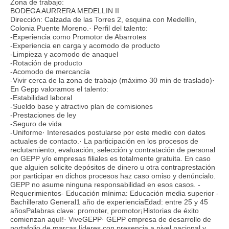
Zona de trabajo:
BODEGA AURRERA MEDELLIN II
Dirección: Calzada de las Torres 2, esquina con Medellín,
Colonia Puente Moreno.· Perfil del talento:
-Experiencia como Promotor de Abarrotes
-Experiencia en carga y acomodo de producto
-Limpieza y acomodo de anaquel
-Rotación de producto
-Acomodo de mercancía
-Vivir cerca de la zona de trabajo (máximo 30 min de traslado)·
En Gepp valoramos el talento:
-Estabilidad laboral
-Sueldo base y atractivo plan de comisiones
-Prestaciones de ley
-Seguro de vida
-Uniforme· Interesados postularse por este medio con datos
actuales de contacto.· La participación en los procesos de
reclutamiento, evaluación, selección y contratación de personal
en GEPP y/o empresas filiales es totalmente gratuita. En caso
que alguien solicite depósitos de dinero u otra contraprestación
por participar en dichos procesos haz caso omiso y denúncialo.
GEPP no asume ninguna responsabilidad en esos casos. -
Requerimientos- Educación mínima: Educación media superior -
Bachillerato General1 año de experienciaEdad: entre 25 y 45
añosPalabras clave: promoter, promotor¡Historias de éxito
comienzan aquí!· ViveGEPP· GEPP empresa de desarrollo de
portafolio de marcas líderes con presencia a nivel nacional y