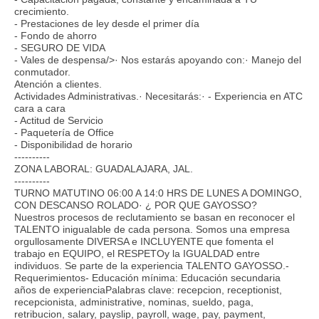
crecimiento.
- Prestaciones de ley desde el primer día
- Fondo de ahorro
- SEGURO DE VIDA
- Vales de despensa/>· Nos estarás apoyando con:· Manejo del
conmutador.
Atención a clientes.
Actividades Administrativas.· Necesitarás:· - Experiencia en ATC
cara a cara
- Actitud de Servicio
- Paquetería de Office
- Disponibilidad de horario
----------
ZONA LABORAL: GUADALAJARA, JAL.
----------
TURNO MATUTINO 06:00 A 14:0 HRS DE LUNES A DOMINGO,
CON DESCANSO ROLADO· ¿ POR QUE GAYOSSO?
Nuestros procesos de reclutamiento se basan en reconocer el
TALENTO inigualable de cada persona. Somos una empresa
orgullosamente DIVERSA e INCLUYENTE que fomenta el
trabajo en EQUIPO, el RESPETOy la IGUALDAD entre
individuos. Se parte de la experiencia TALENTO GAYOSSO.-
Requerimientos- Educación mínima: Educación secundaria
años de experienciaPalabras clave: recepcion, receptionist,
recepcionista, administrative, nominas, sueldo, paga,
retribucion, salary, payslip, payroll, wage, pay, payment,