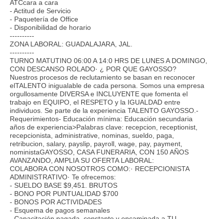
ATCcara a cara
- Actitud de Servicio
- Paquetería de Office
- Disponibilidad de horario
----------
ZONA LABORAL: GUADALAJARA, JAL.
----------
TURNO MATUTINO 06:00 A 14:0 HRS DE LUNES A DOMINGO,
CON DESCANSO ROLADO· ¿ POR QUE GAYOSSO?
Nuestros procesos de reclutamiento se basan en reconocer
elTALENTO inigualable de cada persona. Somos una empresa
orgullosamente DIVERSA e INCLUYENTE que fomenta el
trabajo en EQUIPO, el RESPETO y la IGUALDAD entre
individuos. Se parte de la experiencia TALENTO GAYOSSO.-
Requerimientos- Educación mínima: Educación secundaria
años de experiencia>Palabras clave: recepcion, receptionist,
recepcionista, administrative, nominas, sueldo, paga,
retribucion, salary, payslip, payroll, wage, pay, payment,
noministaGAYOSSO, CASA FUNERARIA, CON 150 AÑOS
AVANZANDO, AMPLIA SU OFERTA LABORAL:
COLABORA CON NOSOTROS COMO:· RECEPCIONISTA
ADMINISTRATIVO· Te ofrecemos:
- SUELDO BASE $9,451. BRUTOS
- BONO POR PUNTUALIDAD $700
- BONOS POR ACTIVIDADES
- Esquema de pagos semanales
- Capacitación pagada, constante y encaminada a TU