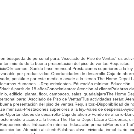
n búsqueda de personal para: 'Asociado de Piso de Ventas'Tus activ
antenimiento de la buena presentación del piso de ventas.Requisitos:-
rvicioOfrecemos:-Sueldo base mensual-Prestaciones superiores a la ley.
ariable por productividad-Oportunidades de desarrollo-Caja de ahor
resado, postúlate por este medio o acude a la tienda The Home Depot 
 Recursos Humanos . -Requerimientos- Educación mínima: Educación
ad: A partir de 18 añosConocimientos: Atención al clientePalabras cl
inio, edificio, planta, floor, cambaceo, sales, guadalajaraThe Home De
rsonal para: 'Asociado de Piso de Ventas'Tus actividades serán: Aten
buena presentación del piso de ventas.Requisitos:-Disponibilidad de ho
ase mensual-Prestaciones superiores a la ley.-Vales de despensa-Ayu
idad-Oportunidades de desarrollo-Caja de ahorro-Fondo de ahorro-Bon
or este medio o acude a la tienda The Home Depot Lázaro Cárdenas, dir
Requerimientos- Educación mínima: Educación primariaMenos de 1 a
cimientos: Atención al clientePalabras clave: vivienda, inmobiliario, i