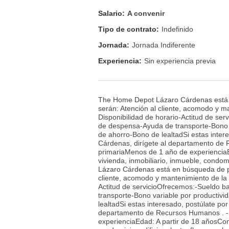
Salario:
A convenir
Tipo de contrato:
Indefinido
Jornada:
Jornada Indiferente
Experiencia:
Sin experiencia previa
The Home Depot Lázaro Cárdenas está e
serán: Atención al cliente, acomodo y m
Disponibilidad de horario-Actitud de se
de despensa-Ayuda de transporte-Bono v
de ahorro-Bono de lealtadSi estas inte
Cárdenas, dirígete al departamento de
primariaMenos de 1 año de experienciaEd
vivienda, inmobiliario, inmueble, condom
Lázaro Cárdenas está en búsqueda de pe
cliente, acomodo y mantenimiento de la 
Actitud de servicioOfrecemos:-Sueldo b
transporte-Bono variable por productiv
lealtadSi estas interesado, postúlate p
departamento de Recursos Humanos . -
experienciaEdad: A partir de 18 añosCono