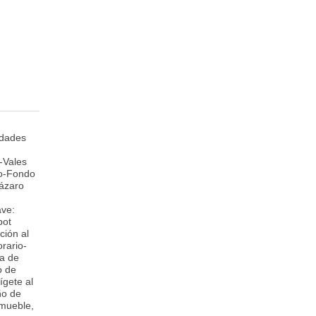
idades
-Vales
ro-Fondo
Lázaro
ave:
pot
ción al
rario-
da de
o de
ígete al
ño de
nmueble,