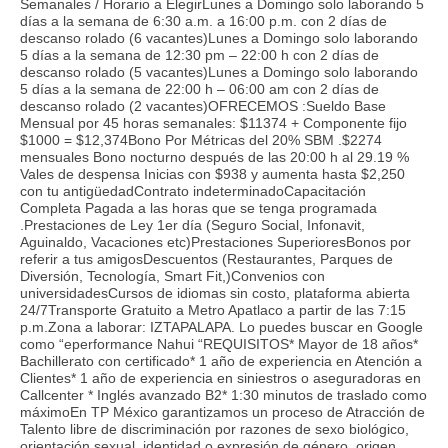
Semanales / Horario a ElegirLunes a Domingo solo laborando 5
días a la semana de 6:30 a.m. a 16:00 p.m. con 2 días de
descanso rolado (6 vacantes)Lunes a Domingo solo laborando
5 días a la semana de 12:30 pm – 22:00 h con 2 días de
descanso rolado (5 vacantes)Lunes a Domingo solo laborando
5 días a la semana de 22:00 h – 06:00 am con 2 días de
descanso rolado (2 vacantes)OFRECEMOS :Sueldo Base
Mensual por 45 horas semanales: $11374 + Componente fijo
$1000 = $12,374Bono Por Métricas del 20% SBM .$2274
mensuales Bono nocturno después de las 20:00 h al 29.19 %
Vales de despensa Inicias con $938 y aumenta hasta $2,250
con tu antigüedadContrato indeterminadoCapacitación
Completa Pagada a las horas que se tenga programada
.Prestaciones de Ley 1er día (Seguro Social, Infonavit,
Aguinaldo, Vacaciones etc)Prestaciones SuperioresBonos por
referir a tus amigosDescuentos (Restaurantes, Parques de
Diversión, Tecnología, Smart Fit,)Convenios con
universidadesCursos de idiomas sin costo, plataforma abierta
24/7Transporte Gratuito a Metro Apatlaco a partir de las 7:15
p.m.Zona a laborar: IZTAPALAPA. Lo puedes buscar en Google
como “eperformance Nahui “REQUISITOS* Mayor de 18 años*
Bachillerato con certificado* 1 año de experiencia en Atención a
Clientes* 1 año de experiencia en siniestros o aseguradoras en
Callcenter * Inglés avanzado B2* 1:30 minutos de traslado como
máximoEn TP México garantizamos un proceso de Atracción de
Talento libre de discriminación por razones de sexo biológico,
orientación sexual, identidad o expresión de género, origen