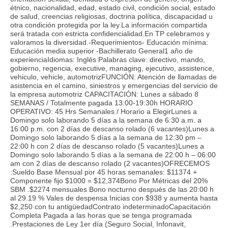
étnico, nacionalidad, edad, estado civil, condición social, estado
de salud, creencias religiosas, doctrina política, discapacidad u
otra condición protegida por la ley.La información compartida
será tratada con estricta confidencialidad.En TP celebramos y
valoramos la diversidad.-Requerimientos- Educación mínima:
Educación media superior -Bachillerato General1 año de
experienciaIdiomas: Inglés Palabras clave: directivo, mando,
gobierno, regencia, executive, managing, ejecutivo, assistence,
vehiculo, vehicle, automotrizFUNCIÓN: Atención de llamadas de
asistencia en el camino, siniestros y emergencias del servicio de
la empresa automotriz CAPACITACIÓN: Lunes a sábado 8
SEMANAS / Totalmente pagada 13:00-19:30h HORARIO
OPERATIVO: 45 Hrs Semanales / Horario a ElegirLunes a
Domingo solo laborando 5 días a la semana de 6:30 a.m. a
16:00 p.m. con 2 días de descanso rolado (6 vacantes)Lunes a
Domingo solo laborando 5 días a la semana de 12:30 pm –
22:00 h con 2 días de descanso rolado (5 vacantes)Lunes a
Domingo solo laborando 5 días a la semana de 22:00 h – 06:00
am con 2 días de descanso rolado (2 vacantes)OFRECEMOS
:Sueldo Base Mensual por 45 horas semanales: $11374 +
Componente fijo $1000 = $12,374Bono Por Métricas del 20%
SBM .$2274 mensuales Bono nocturno después de las 20:00 h
al 29.19 % Vales de despensa Inicias con $938 y aumenta hasta
$2,250 con tu antigüedadContrato indeterminadoCapacitación
Completa Pagada a las horas que se tenga programada
.Prestaciones de Ley 1er día (Seguro Social, Infonavit,