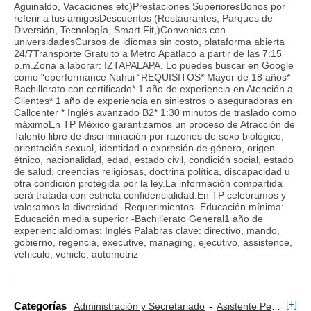
Aguinaldo, Vacaciones etc)Prestaciones SuperioresBonos por
referir a tus amigosDescuentos (Restaurantes, Parques de
Diversión, Tecnología, Smart Fit,)Convenios con
universidadesCursos de idiomas sin costo, plataforma abierta
24/7Transporte Gratuito a Metro Apatlaco a partir de las 7:15
p.m.Zona a laborar: IZTAPALAPA. Lo puedes buscar en Google
como “eperformance Nahui “REQUISITOS* Mayor de 18 años*
Bachillerato con certificado* 1 año de experiencia en Atención a
Clientes* 1 año de experiencia en siniestros o aseguradoras en
Callcenter * Inglés avanzado B2* 1:30 minutos de traslado como
máximoEn TP México garantizamos un proceso de Atracción de
Talento libre de discriminación por razones de sexo biológico,
orientación sexual, identidad o expresión de género, origen
étnico, nacionalidad, edad, estado civil, condición social, estado
de salud, creencias religiosas, doctrina política, discapacidad u
otra condición protegida por la ley.La información compartida
será tratada con estricta confidencialidad.En TP celebramos y
valoramos la diversidad.-Requerimientos- Educación mínima:
Educación media superior -Bachillerato General1 año de
experienciaIdiomas: Inglés Palabras clave: directivo, mando,
gobierno, regencia, executive, managing, ejecutivo, assistence,
vehiculo, vehicle, automotriz
[+]
Categorías
Administración y Secretariado
Asistente Personal