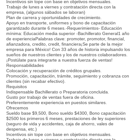
Incentivos sin tope con base en objetivos mensuales.
Trabajo de lunes a viernes y contratación directa con la
empresa, (algunos sábados se laboran)
Plan de carrera y oportunidades de crecimiento.
Apoyo en transporte, uniformes y bono de capacitación
garantizado durante 6 meses.-Requerimientos- Educación
mínima: Educación media superior -Bachillerato General1 año
de experienciaPalabras clave: promoter, promotor, financial,
afianzadora, credito, credit, financiera¡Se parte de la mejor
empresa para México! Con 33 años de historia impulsando los
sueños de nuestros clientes y los de nuestros colaboradores.
¡Postúlate para integrarte a nuestra fuerza de ventas!
Responsabilidades
Colocación y recuperación de créditos grupales.
Promoción, capacitación, trámite, seguimiento y cobranza con
clientes (sin recabar efectivo).
Requisitos
Indispensable Bachillerato o Preparatoria concluida.
Gusto por trabajo de ventas fuera de oficina.
Preferentemente experiencia en puestos similares.
Ofrecemos
Sueldo base $9,500, Bono sueldo $4300, Bono capacitación
$2500 los primeros 6 meses, prestaciones de ley superiores
(seguro de vida y accidentes, caja de ahorro, vales de
despensa, etc.)
Incentivos sin tope con base en objetivos mensuales.
Trabajo de lunes a viernes y contratación directa con la