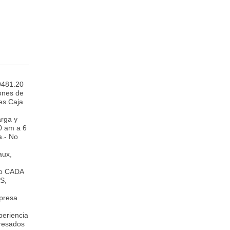
481.20
ones de
des.Caja
rga y
0 am a 6
a.- No
aux,
go CADA
S,
presa
periencia
eresados