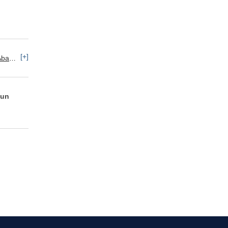
[+]
imiento y Logística
 un