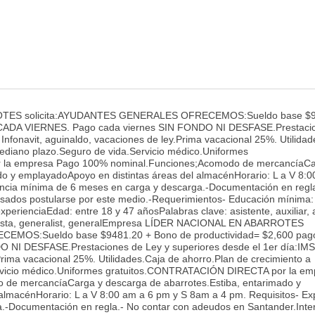
TES solicita:AYUDANTES GENERALES OFRECEMOS:Sueldo base $9
o CADA VIERNES. Pago cada viernes SIN FONDO NI DESFASE.Prestaci
 Infonavit, aguinaldo, vacaciones de ley.Prima vacacional 25%. Utilida
mediano plazo.Seguro de vida.Servicio médico.Uniformes
la empresa Pago 100% nominal.Funciones;Acomodo de mercancíaCa
do y emplayadoApoyo en distintas áreas del almacénHorario: L a V 8:0
encia mínima de 6 meses en carga y descarga.-Documentación en regl
esados postularse por este medio.-Requerimientos- Educación mínima:
erienciaEdad: entre 18 y 47 añosPalabras clave: asistente, auxiliar, 
neralista, generalist, generalEmpresa LÍDER NACIONAL EN ABARROTES
EMOS:Sueldo base $9481.20 + Bono de productividad= $2,600 pa
 NI DESFASE.Prestaciones de Ley y superiores desde el 1er día:IMS
.Prima vacacional 25%. Utilidades.Caja de ahorro.Plan de crecimiento a
ervicio médico.Uniformes gratuitos.CONTRATACIÓN DIRECTA por la em
de mercancíaCarga y descarga de abarrotes.Estiba, entarimado y
almacénHorario: L a V 8:00 am a 6 pm y S 8am a 4 pm. Requisitos- Ex
.-Documentación en regla.- No contar con adeudos en Santander.Int