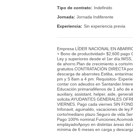
Tipo de contrato:
Indefinido
Jornada:
Jornada Indiferente
Experiencia:
Sin experiencia previa
Empresa LÍDER NACIONAL EN ABARRO
+ Bono de productividad= $2,600 pag
Ley y superiores desde el 1er día:IMSS,
de ahorro.Plan de crecimiento a corto/
gratuitos.CONTRATACIÓN DIRECTA por 
descarga de abarrotes.Estiba, entarima
pm y S 8am a 4 pm. Requisitos- Experi
contar con adeudos en Santander.Inter
Educación primariaMenos de 1 año de exp
auxiliary, assistant, helper, aide, ge
solicita:AYUDANTES GENERALES OFREC
VIERNES. Pago cada viernes SIN FONDO
Infonavit, aguinaldo, vacaciones de ley
corto/mediano plazo.Seguro de vida.S
Pago 100% nominal.Funciones;Acomodo 
emplayadoApoyo en distintas áreas del 
mínima de 6 meses en carga y descarga