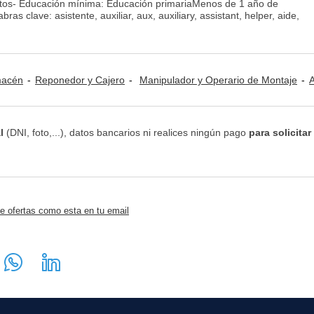
ntos- Educación mínima: Educación primariaMenos de 1 año de
as clave: asistente, auxiliar, aux, auxiliary, assistant, helper, aide,
lmacén
Reponedor y Cajero
Manipulador y Operario de Montaje
Abastec
l
(DNI, foto,...), datos bancarios ni realices ningún pago
para solicitar
e ofertas como esta en tu email