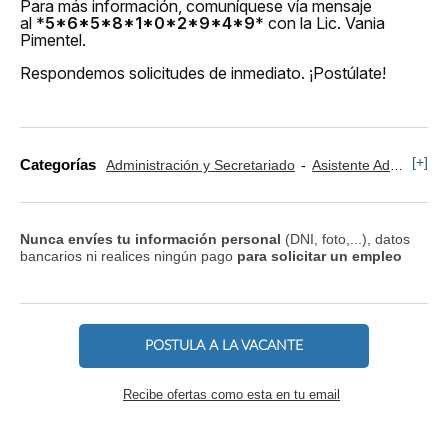
Para más información, comuníquese vía mensaje
al *
5*6*5*8*1*0*2*9*4*9
* con la Lic. Vania
Pimentel.
Respondemos solicitudes de inmediato. ¡Postúlate!
[+]
Categorías
Administración y Secretariado
Asistente Administrativo / Ayudante General
Nunca envíes tu información personal
(DNI, foto,...), datos
bancarios ni realices ningún pago
para solicitar un empleo
POSTULA A LA VACANTE
Recibe ofertas como esta en tu email