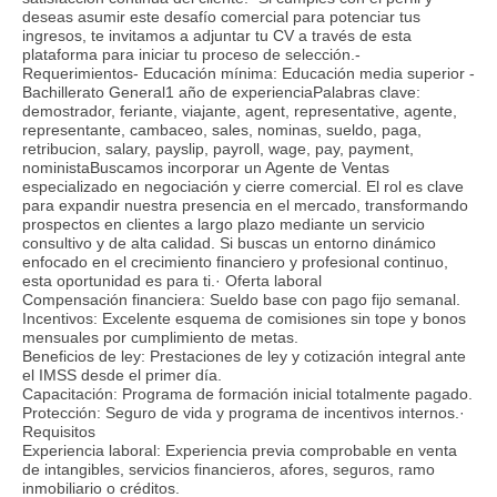
deseas asumir este desafío comercial para potenciar tus
ingresos, te invitamos a adjuntar tu CV a través de esta
plataforma para iniciar tu proceso de selección.-
Requerimientos- Educación mínima: Educación media superior -
Bachillerato General1 año de experienciaPalabras clave:
demostrador, feriante, viajante, agent, representative, agente,
representante, cambaceo, sales, nominas, sueldo, paga,
retribucion, salary, payslip, payroll, wage, pay, payment,
noministaBuscamos incorporar un Agente de Ventas
especializado en negociación y cierre comercial. El rol es clave
para expandir nuestra presencia en el mercado, transformando
prospectos en clientes a largo plazo mediante un servicio
consultivo y de alta calidad. Si buscas un entorno dinámico
enfocado en el crecimiento financiero y profesional continuo,
esta oportunidad es para ti.· Oferta laboral
Compensación financiera: Sueldo base con pago fijo semanal.
Incentivos: Excelente esquema de comisiones sin tope y bonos
mensuales por cumplimiento de metas.
Beneficios de ley: Prestaciones de ley y cotización integral ante
el IMSS desde el primer día.
Capacitación: Programa de formación inicial totalmente pagado.
Protección: Seguro de vida y programa de incentivos internos.·
Requisitos
Experiencia laboral: Experiencia previa comprobable en venta
de intangibles, servicios financieros, afores, seguros, ramo
inmobiliario o créditos.