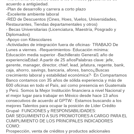
acuerdo a antigüedad.
-Plan de desarrollo y carrera a corto plazo
-Excelente ambiente laboral
-RED de Descuentos (Cines, Hoes, Vuelos, Universidades,
Restaurantes, Tiendas departamentales y otros)
- Becas Universitarias (Licenciatura, Maestría, Posgrado y
Diplomados)
-Apoyo con Kitescolares
-Actividades de integración fuera de oficinas· TRABAJO De
Lunes a viernes. -Requerimientos- Educación mínima:
Educación media superior -Bachillerato General1 año de
experienciaEdad: A partir de 25 añosPalabras clave: jefe,
gerente, manager, director, chief, lead, jefatura, regente, bank,
caja, ahorro, savings, bancaria, afores, banco¿Buscas
crecimiento laboral y estabilidad económica?· En Compartamos
Banco contamos con 35 años de sólida experiencia y más de
600 oficinas en todo el País, así como presencia en Guatemala
y Perú. Somos la Mejor Institución financiera a nivel Nacional y
el mejor lugar para trabajar en México desde hace 13 años
consecutivos de acuerdo al GPTW.· Estamos buscando a los
mejores Talentos para ocupar la posición de Líder Crédito
Grupal· FUNCIONES y RESPONSABILIDADES:
DAR SEGUIMIENTO A SUS PROMOTORES A CARGO PARA EL
CUMPLIMIENTO DE LOS PRINCIPALES INDICADORES
COMO:
Prospección, venta de créditos y productos adicionales