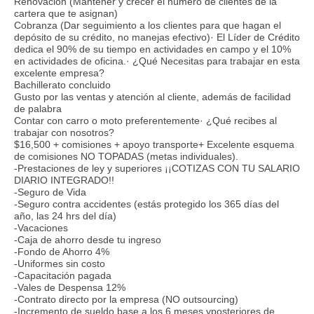
Renovación (Mantener y crecer el número de clientes de la
cartera que te asignan)
Cobranza (Dar seguimiento a los clientes para que hagan el
depósito de su crédito, no manejas efectivo)· El Líder de Crédito
dedica el 90% de su tiempo en actividades en campo y el 10%
en actividades de oficina.· ¿Qué Necesitas para trabajar en esta
excelente empresa?
Bachillerato concluido
Gusto por las ventas y atención al cliente, además de facilidad
de palabra
Contar con carro o moto preferentemente· ¿Qué recibes al
trabajar con nosotros?
$16,500 + comisiones + apoyo transporte+ Excelente esquema
de comisiones NO TOPADAS (metas individuales).
-Prestaciones de ley y superiores ¡¡COTIZAS CON TU SALARIO
DIARIO INTEGRADO!!
-Seguro de Vida
-Seguro contra accidentes (estás protegido los 365 días del
año, las 24 hrs del día)
-Vacaciones
-Caja de ahorro desde tu ingreso
-Fondo de Ahorro 4%
-Uniformes sin costo
-Capacitación pagada
-Vales de Despensa 12%
-Contrato directo por la empresa (NO outsourcing)
-Incremento de sueldo base a los 6 meses yposteriores de