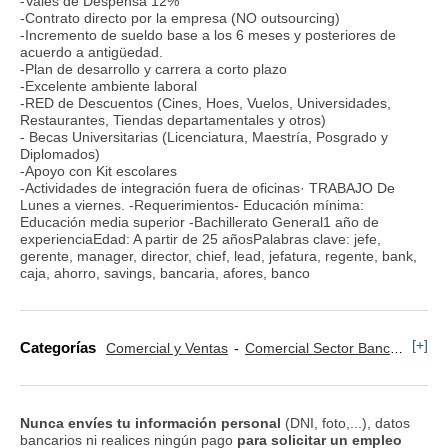
-Vales de Despensa 12%
-Contrato directo por la empresa (NO outsourcing)
-Incremento de sueldo base a los 6 meses y posteriores de
acuerdo a antigüedad.
-Plan de desarrollo y carrera a corto plazo
-Excelente ambiente laboral
-RED de Descuentos (Cines, Hoes, Vuelos, Universidades,
Restaurantes, Tiendas departamentales y otros)
- Becas Universitarias (Licenciatura, Maestría, Posgrado y
Diplomados)
-Apoyo con Kit escolares
-Actividades de integración fuera de oficinas· TRABAJO De
Lunes a viernes. -Requerimientos- Educación mínima:
Educación media superior -Bachillerato General1 año de
experienciaEdad: A partir de 25 añosPalabras clave: jefe,
gerente, manager, director, chief, lead, jefatura, regente, bank,
caja, ahorro, savings, bancaria, afores, banco
[+]
Categorías
Comercial y Ventas
Comercial Sector Banca
Empr
Nunca envíes tu información personal
(DNI, foto,...), datos
bancarios ni realices ningún pago
para solicitar un empleo