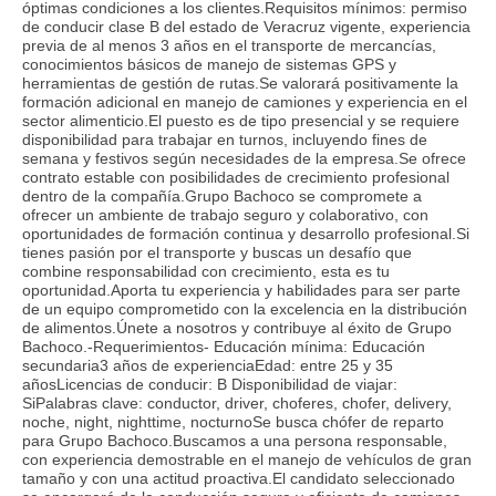
óptimas condiciones a los clientes.Requisitos mínimos: permiso
de conducir clase B del estado de Veracruz vigente, experiencia
previa de al menos 3 años en el transporte de mercancías,
conocimientos básicos de manejo de sistemas GPS y
herramientas de gestión de rutas.Se valorará positivamente la
formación adicional en manejo de camiones y experiencia en el
sector alimenticio.El puesto es de tipo presencial y se requiere
disponibilidad para trabajar en turnos, incluyendo fines de
semana y festivos según necesidades de la empresa.Se ofrece
contrato estable con posibilidades de crecimiento profesional
dentro de la compañía.Grupo Bachoco se compromete a
ofrecer un ambiente de trabajo seguro y colaborativo, con
oportunidades de formación continua y desarrollo profesional.Si
tienes pasión por el transporte y buscas un desafío que
combine responsabilidad con crecimiento, esta es tu
oportunidad.Aporta tu experiencia y habilidades para ser parte
de un equipo comprometido con la excelencia en la distribución
de alimentos.Únete a nosotros y contribuye al éxito de Grupo
Bachoco.-Requerimientos- Educación mínima: Educación
secundaria3 años de experienciaEdad: entre 25 y 35
añosLicencias de conducir: B Disponibilidad de viajar:
SiPalabras clave: conductor, driver, choferes, chofer, delivery,
noche, night, nighttime, nocturnoSe busca chófer de reparto
para Grupo Bachoco.Buscamos a una persona responsable,
con experiencia demostrable en el manejo de vehículos de gran
tamaño y con una actitud proactiva.El candidato seleccionado