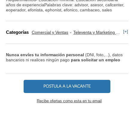
años de experienciaPalabras clave: advisor, asesor, callcenter,
eoperador, efonista, ephonist, efonico, cambaceo, sales
[+]
Categorías
Comercial y Ventas
Televenta y Marketing Telefónico
Nunca envíes tu información personal
(DNI, foto,...), datos
bancarios ni realices ningún pago
para solicitar un empleo
POSTULA A LA VACANTE
Recibe ofertas como esta en tu email