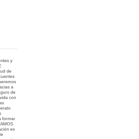
ntes y
E
ud de
 cuentes
Queremos
acias a
eguro de
vida con
ras
lerato
s
a formar
NTAMOS
ación es
de