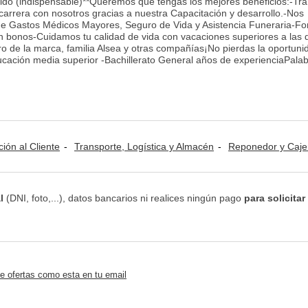
uido (indispensable)**Queremos que tengas los mejores beneficios:-Tra
carrera con nosotros gracias a nuestra Capacitación y desarrollo.-Nos
de Gastos Médicos Mayores, Seguro de Vida y Asistencia Funeraria-F
onos-Cuidamos tu calidad de vida con vacaciones superiores a las de
de la marca, familia Alsea y otras compañías¡No pierdas la oportunid
ación media superior -Bachillerato General años de experienciaPala
ción al Cliente
Transporte, Logística y Almacén
Reponedor y Caje
l
(DNI, foto,...), datos bancarios ni realices ningún pago
para solicitar
e ofertas como esta en tu email