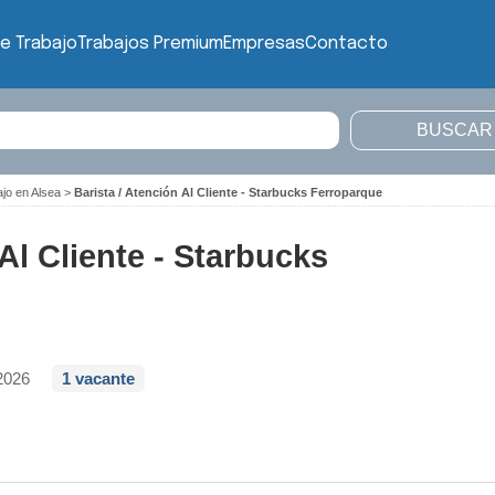
e Trabajo
Trabajos Premium
Empresas
Contacto
ajo en Alsea
>
Barista / Atención Al Cliente - Starbucks Ferroparque
 Al Cliente - Starbucks
2026
1 vacante