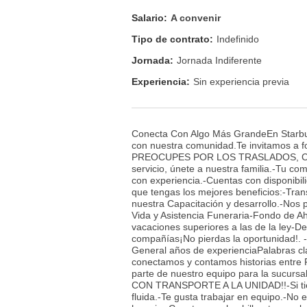
Salario:
A convenir
Tipo de contrato:
Indefinido
Jornada:
Jornada Indiferente
Experiencia:
Sin experiencia previa
Conecta Con Algo Más GrandeEn Starbuck
con nuestra comunidad.Te invitamos a f
PREOCUPES POR LOS TRASLADOS, CON
servicio, únete a nuestra familia.-Tu co
con experiencia.-Cuentas con disponibil
que tengas los mejores beneficios:-Tran
nuestra Capacitación y desarrollo.-Nos
Vida y Asistencia Funeraria-Fondo de 
vacaciones superiores a las de la ley-D
compañías¡No pierdas la oportunidad!. 
General años de experienciaPalabras c
conectamos y contamos historias entre P
parte de nuestro equipo para la su
CON TRANSPORTE A LA UNIDAD!!-Si tienes
fluida.-Te gusta trabajar en equipo.-No