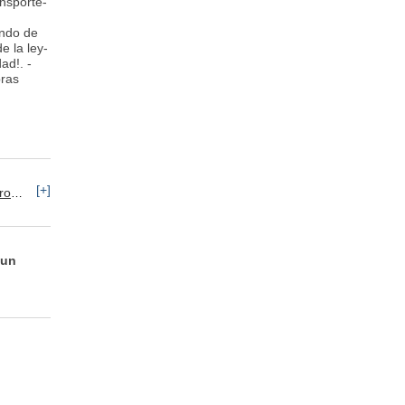
nsporte-
ondo de
 la ley-
ad!. -
bras
[+]
ro
Alimentos / Bebidas / Tabaco
 un