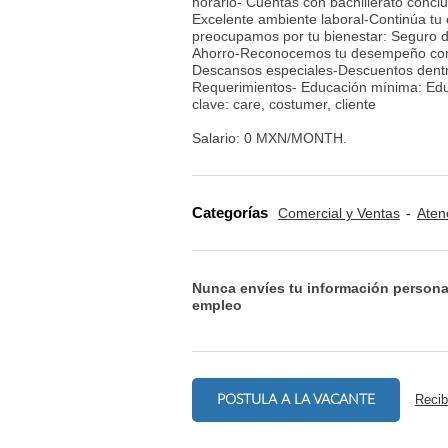
horario- Cuentas con bachillerato concl
Excelente ambiente laboral-Continúa tu 
preocupamos por tu bienestar: Seguro 
Ahorro-Reconocemos tu desempeño con b
Descansos especiales-Descuentos dentro 
Requerimientos- Educación mínima: Educ
clave: care, costumer, cliente
Salario: 0 MXN/MONTH.
Categorías
Comercial y Ventas
Aten
Nunca envíes tu información persona
empleo
POSTULA A LA VACANTE
Recib