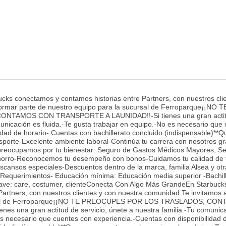
s conectamos y contamos historias entre Partners, con nuestros clie
ormar parte de nuestro equipo para la sucursal de Ferroparque¡¡NO T
TAMOS CON TRANSPORTE A LAUNIDAD!!-Si tienes una gran actit
municación es fluida.-Te gusta trabajar en equipo.-No es necesario que
idad de horario- Cuentas con bachillerato concluido (indispensable)**
sporte-Excelente ambiente laboral-Continúa tu carrera con nosotros gr
 preocupamos por tu bienestar: Seguro de Gastos Médicos Mayores, S
Ahorro-Reconocemos tu desempeño con bonos-Cuidamos tu calidad de 
escansos especiales-Descuentos dentro de la marca, familia Alsea y ot
-Requerimientos- Educación mínima: Educación media superior -Bachil
lave: care, costumer, clienteConecta Con Algo Más GrandeEn Starbuck
artners, con nuestros clientes y con nuestra comunidad.Te invitamos 
cursal de Ferroparque¡¡NO TE PREOCUPES POR LOS TRASLADOS, CO
 una gran actitud de servicio, únete a nuestra familia.-Tu comunic
 es necesario que cuentes con experiencia.-Cuentas con disponibilidad 