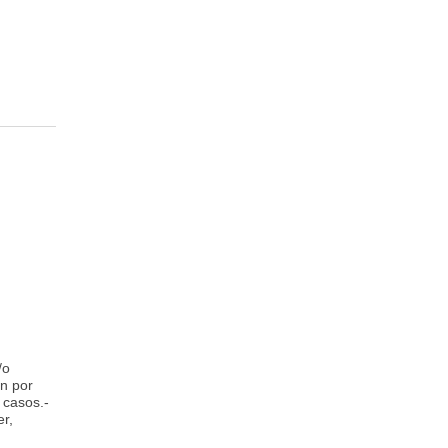
/o
ón por
 casos.-
r,