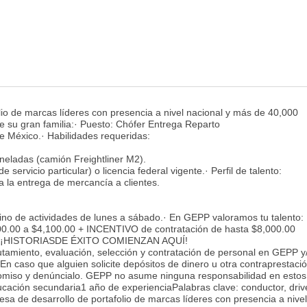
io de marcas líderes con presencia a nivel nacional y más de 40,000
de su gran familia:· Puesto: Chófer Entrega Reparto
e México.· Habilidades requeridas:
neladas (camión Freightliner M2).
e servicio particular) o licencia federal vigente.· Perfil de talento:
 la entrega de mercancía a clientes.
ino de actividades de lunes a sábado.· En GEPP valoramos tu talento:
0.00 a $4,100.00 + INCENTIVO de contratación de hasta $8,000.00
ley.· ¡HISTORIASDE ÉXITO COMIENZAN AQUÍ!
lutamiento, evaluación, selección y contratación de personal en GEPP y
. En caso que alguien solicite depósitos de dinero u otra contraprestaci
 omiso y denúncialo. GEPP no asume ninguna responsabilidad en estos
ación secundaria1 año de experienciaPalabras clave: conductor, drive
sa de desarrollo de portafolio de marcas líderes con presencia a nivel