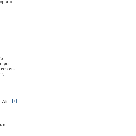
Reparto
/o
ón por
 casos.-
r,
[+]
Alimentos / Bebidas / Tabaco
 un