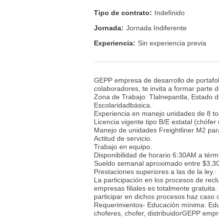
Tipo de contrato:
Indefinido
Jornada:
Jornada Indiferente
Experiencia:
Sin experiencia previa
GEPP empresa de desarrollo de portafol
colaboradores, te invita a formar parte 
Zona de Trabajo: Tlalnepantla, Estado d
Escolaridadbásica.
Experiencia en manejo unidades de 8 to
Licencia vigente tipo B/E estatal (chófer d
Manejo de unidades Freightliner M2 para
Actitud de servicio.
Trabajo en equipo.
Disponibilidad de horario 6:30AM a térm
Sueldo semanal aproximado entre $3,30
Prestaciones superiores a las de la 
La participación en los procesos de rec
empresas filiales es totalmente gratuita
participar en dichos procesos haz caso
Requerimientos- Educación mínima: Educ
choferes, chofer, distribuidorGEPP empre