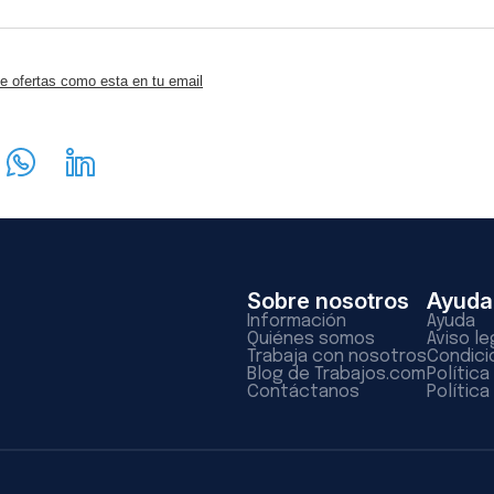
e ofertas como esta en tu email
Sobre nosotros
Ayuda
Información
Ayuda
Quiénes somos
Aviso le
Trabaja con nosotros
Condici
Blog de Trabajos.com
Polític
Contáctanos
Política