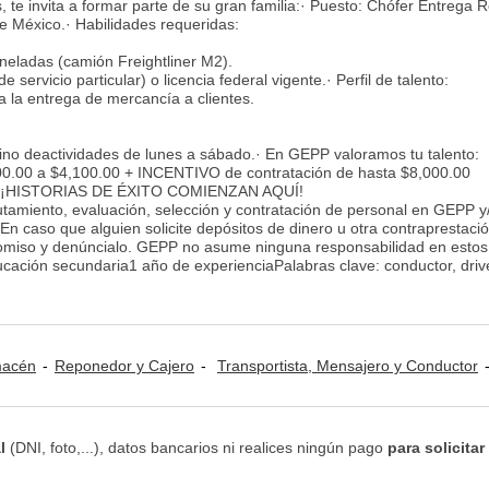
 te invita a formar parte de su gran familia:· Puesto: Chófer Entrega 
e México.· Habilidades requeridas:
neladas (camión Freightliner M2).
e servicio particular) o licencia federal vigente.· Perfil de talento:
 la entrega de mercancía a clientes.
ino deactividades de lunes a sábado.· En GEPP valoramos tu talento:
0.00 a $4,100.00 + INCENTIVO de contratación de hasta $8,000.00
ley.· ¡HISTORIAS DE ÉXITO COMIENZAN AQUÍ!
lutamiento, evaluación, selección y contratación de personal en GEPP y
. En caso que alguien solicite depósitos de dinero u otra contraprestaci
 omiso y denúncialo. GEPP no asume ninguna responsabilidad en estos
ación secundaria1 año de experienciaPalabras clave: conductor, drive
lmacén
Reponedor y Cajero
Transportista, Mensajero y Conductor
l
(DNI, foto,...), datos bancarios ni realices ningún pago
para solicitar