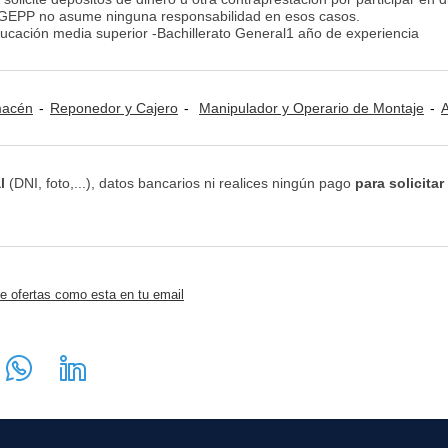
 GEPP no asume ninguna responsabilidad en esos casos.
cación media superior -Bachillerato General1 año de experiencia
lmacén
Reponedor y Cajero
Manipulador y Operario de Montaje
Aliment
l
(DNI, foto,...), datos bancarios ni realices ningún pago
para solicitar
e ofertas como esta en tu email