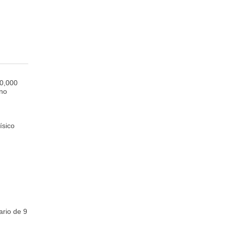
40,000
rno
ísico
ario de 9