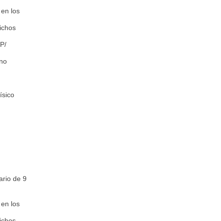
en los
dichos
P/
rno
ísico
ario de 9
en los
dichos