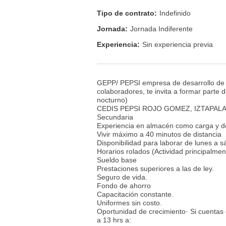
Tipo de contrato:
Indefinido
Jornada:
Jornada Indiferente
Experiencia:
Sin experiencia previa
GEPP/ PEPSI empresa de desarrollo de p
colaboradores, te invita a formar parte
nocturno)
CEDIS PEPSI ROJO GOMEZ, IZTAPALAPA·
Secundaria
Experiencia en almacén como carga y d
Vivir máximo a 40 minutos de distancia
Disponibilidad para laborar de lunes a 
Horarios rolados (Actividad principalme
Sueldo base
Prestaciones superiores a las de ley.
Seguro de vida.
Fondo de ahorro
Capacitación constante.
Uniformes sin costo.
Oportunidad de crecimiento· Si cuentas
a 13 hrs a: