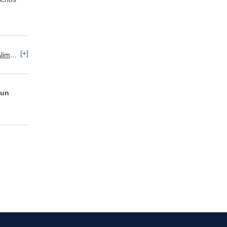
[+]
os / Bebidas / Tabaco
 un