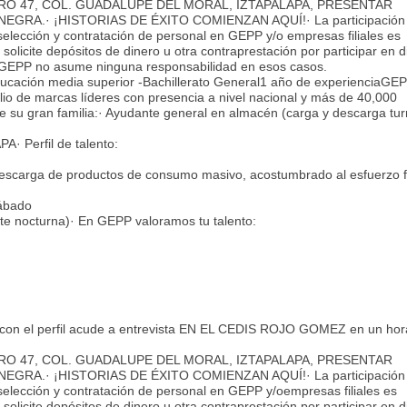
RO 47, COL. GUADALUPE DEL MORAL, IZTAPALAPA, PRESENTAR
GRA.· ¡HISTORIAS DE ÉXITO COMIENZAN AQUÍ!· La participación 
selección y contratación de personal en GEPP y/o empresas filiales es
solicite depósitos de dinero u otra contraprestación por participar en 
 GEPP no asume ninguna responsabilidad en esos casos.
ucación media superior -Bachillerato General1 año de experienciaGEP
io de marcas líderes con presencia a nivel nacional y más de 40,000
 de su gran familia:· Ayudante general en almacén (carga y descarga tu
 Perfil de talento:
escarga de productos de consumo masivo, acostumbrado al esfuerzo f
sábado
nte nocturna)· En GEPP valoramos tu talento:
 con el perfil acude a entrevista EN EL CEDIS ROJO GOMEZ en un hor
RO 47, COL. GUADALUPE DEL MORAL, IZTAPALAPA, PRESENTAR
GRA.· ¡HISTORIAS DE ÉXITO COMIENZAN AQUÍ!· La participación 
selección y contratación de personal en GEPP y/oempresas filiales es
solicite depósitos de dinero u otra contraprestación por participar en 