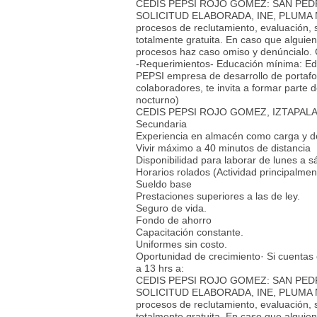
CEDIS PEPSI ROJO GOMEZ: SAN PED
SOLICITUD ELABORADA, INE, PLUMA NE
procesos de reclutamiento, evaluación, 
totalmente gratuita. En caso que alguien 
procesos haz caso omiso y denúncialo.
-Requerimientos- Educación mínima: Ed
PEPSI empresa de desarrollo de portafol
colaboradores, te invita a formar parte
nocturno)
CEDIS PEPSI ROJO GOMEZ, IZTAPALAPA·
Secundaria
Experiencia en almacén como carga y d
Vivir máximo a 40 minutos de distancia
Disponibilidad para laborar de lunes a 
Horarios rolados (Actividad principalme
Sueldo base
Prestaciones superiores a las de ley.
Seguro de vida.
Fondo de ahorro
Capacitación constante.
Uniformes sin costo.
Oportunidad de crecimiento· Si cuentas
a 13 hrs a:
CEDIS PEPSI ROJO GOMEZ: SAN PED
SOLICITUD ELABORADA, INE, PLUMA NE
procesos de reclutamiento, evaluación, 
totalmente gratuita. En caso que alguien 