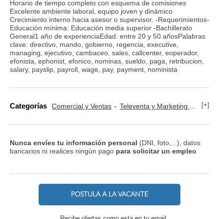
Horario de tiempo completo con esquema de comisiones
Excelente ambiente laboral, equipo joven y dinámico
Crecimiento interno hacia asesor o supervisor. -Requerimientos-
Educación mínima: Educación media superior -Bachillerato
General1 año de experienciaEdad: entre 20 y 50 añosPalabras
clave: directivo, mando, gobierno, regencia, executive,
managing, ejecutivo, cambaceo, sales, callcenter, eoperador,
efonista, ephonist, efonico, nominas, sueldo, paga, retribucion,
salary, payslip, payroll, wage, pay, payment, nominista
[+]
Categorías
Comercial y Ventas
Televenta y Marketing Telefónico
Nunca envíes tu información personal
(DNI, foto,...), datos
bancarios ni realices ningún pago
para solicitar un empleo
POSTULA A LA VACANTE
Recibe ofertas como esta en tu email