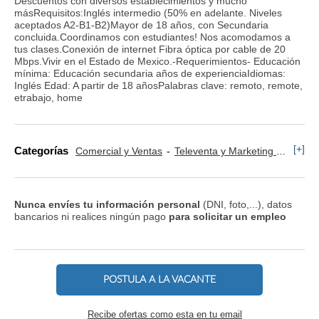
Descuentos con diversos establecimientos y mucho
másRequisitos:Inglés intermedio (50% en adelante. Niveles
aceptados A2-B1-B2)Mayor de 18 años, con Secundaria
concluida.Coordinamos con estudiantes! Nos acomodamos a
tus clases.Conexión de internet Fibra óptica por cable de 20
Mbps.Vivir en el Estado de Mexico.-Requerimientos- Educación
mínima: Educación secundaria años de experienciaIdiomas:
Inglés Edad: A partir de 18 añosPalabras clave: remoto, remote,
etrabajo, home
[+]
Categorías
Comercial y Ventas
Televenta y Marketing Telefónico
Nunca envíes tu información personal
(DNI, foto,...), datos
bancarios ni realices ningún pago
para solicitar un empleo
POSTULA A LA VACANTE
Recibe ofertas como esta en tu email