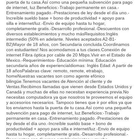
puerta de tu casa.Así como una pequeña subvención para pago
de internet, luz.Beneficios:-Trabajo permanente en casa.-
Entrenamiento pagado.-Prestaciones de ley desde el día uno.-
Increíble sueldo base + bono de productividad + apoyo para
silla e internet/luz.-Envio de equipo hasta tu hogar,
completamente gratis.-Desarrollo profesional.-Descuentos con
diversos establecimientos y mucho másRequisitos:Inglés
intermedio (50% en adelante. Niveles aceptados A2-B1-
B2)Mayor de 18 años, con Secundaria concluida.Coordinamos
con estudiantes! Nos acomodamos a tus clases.Conexión de
internet Fibra óptica por cable de 20 Mbps.Vivir en el Estado de
Mexico.-Requerimientos- Educación mínima: Educación
secundaria años de experienciaIdiomas: Inglés Edad: A partir de
18 añosPalabras clave: remoto, remote, etrabajo,
homeNuestras vacantes son como agente efónico
bilingüe.Tenemos vacantes de Atención al cliente y de
Ventas.Recibimos llamadas que vienen desde Estados Unidos y
Canadá y muchas de ellas no necesitan experiencia previa.No
necesitas computadora ya que nosotros te proveemos el equipo
y accesorios necesarios. Tampoco tienes que ir por ellos ya que
los enviamos hasta la puerta de tu casa.Así como una pequeña
subvención para pago de internet, luz.Beneficios:-Trabajo
permanente en casa.-Entrenamiento pagado.-Prestaciones de
ley desde el día uno.-Increíble sueldo base + bono de
productividad + apoyo para silla e internet/luz.-Envio de equipo
hasta tu hogar, completamente gratis.-Desarrollo profesional.-