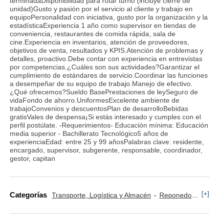
terminadaDisponibilidad para rotar turno (incluye cierre de
unidad)Gusto y pasión por el servicio al cliente y trabajo en
equipoPersonalidad con iniciativa, gusto por la organización y la
estadísticaExperiencia 1 año como supervisor en tiendas de
conveniencia, restaurantes de comida rápida, sala de
cine.Experiencia en inventarios, atención de proveedores,
objetivos de venta, resultados y KPIS.Atención de problemas y
detalles, proactivo.Debe contar con experiencia en entrevistas
por competencias.¿Cuáles son sus actividades?Garantizar el
cumplimiento de estándares de servicio.Coordinar las funciones
a desempeñar de su equipo de trabajo.Manejo de efectivo.
¿Qué ofrecemos?Sueldo BasePrestaciones de leySeguro de
vidaFondo de ahorro.UniformesExcelente ambiente de
trabajoConvenios y descuentosPlan de desarrolloBebidas
gratisVales de despensa¡Si estás interesado y cumples con el
perfil postúlate. -Requerimientos- Educación mínima: Educación
media superior - Bachillerato Tecnológico5 años de
experienciaEdad: entre 25 y 99 añosPalabras clave: residente,
encargado, supervisor, subgerente, responsable, coordinador,
gestor, capitan
[+]
Categorías
Transporte, Logística y Almacén
Reponedor y Cajero