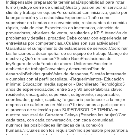
Indispensable preparatoria terminadaDisponibilidad para rotar
turno (incluye cierre de unidad)Gusto y pasión por el servicio al
cliente y trabajo en equipoPersonalidad con iniciativa, gusto por
la organización y la estadísticaExperiencia 1 año como
supervisor en tiendas de conveniencia, restaurantes de comida
rápida, sala de cine.Experiencia en inventarios, atención de
proveedores, objetivos de venta, resultados y KPIS.Atención de
problemas y detalles, proactivo.Debe contar con experiencia en
entrevistas por competencias.¿Cuáles son sus actividades?
Garantizar el cumplimiento de estándares de servicio.Coordinar
las funciones a desempeñar de su equipo de trabajo.Manejo de
efectivo.¿Qué ofrecemos?Sueldo BasePrestaciones de
leySeguro de vidaFondo de ahorro.UniformesExcelente
ambiente de trabajoConvenios y descuentosPlan de
desarrolloBebidas gratisVales de despensa¡Si estás interesado
y cumples con el perfil postúlate. -Requerimientos- Educación
mínima: Educación media superior - Bachillerato Tecnológico5
años de experienciaEdad: entre 25 y 99 añosPalabras clave:
residente, encargado, supervisor, subgerente, responsable,
coordinador, gestor, capitan¿Te gustaría pertenecer a la mejor
empresa de cafeterías en México?Te invitamos a participar en
el proceso de selección para SUPERVISOR DE TIENDA en
nuestra sucursal de Carretera Celaya (Estacion las brujas)'Con
cada taza, con cada conversación, con cada comunidad,
nutrimos las posibilidades ilimitadas de la conexión
humana.'¿Cuáles son los requisitos?Indispensable preparatoria