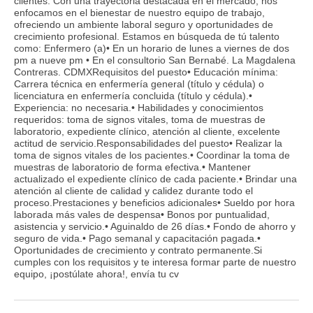
clientes. Con una trayectoria destacada en el mercado, nos
enfocamos en el bienestar de nuestro equipo de trabajo,
ofreciendo un ambiente laboral seguro y oportunidades de
crecimiento profesional. Estamos en búsqueda de tú talento
como: Enfermero (a)• En un horario de lunes a viernes de dos
pm a nueve pm • En el consultorio San Bernabé. La Magdalena
Contreras. CDMXRequisitos del puesto• Educación mínima:
Carrera técnica en enfermería general (título y cédula) o
licenciatura en enfermería concluida (título y cédula).•
Experiencia: no necesaria.• Habilidades y conocimientos
requeridos: toma de signos vitales, toma de muestras de
laboratorio, expediente clínico, atención al cliente, excelente
actitud de servicio.Responsabilidades del puesto• Realizar la
toma de signos vitales de los pacientes.• Coordinar la toma de
muestras de laboratorio de forma efectiva.• Mantener
actualizado el expediente clínico de cada paciente.• Brindar una
atención al cliente de calidad y calidez durante todo el
proceso.Prestaciones y beneficios adicionales• Sueldo por hora
laborada más vales de despensa• Bonos por puntualidad,
asistencia y servicio.• Aguinaldo de 26 días.• Fondo de ahorro y
seguro de vida.• Pago semanal y capacitación pagada.•
Oportunidades de crecimiento y contrato permanente.Si
cumples con los requisitos y te interesa formar parte de nuestro
equipo, ¡postúlate ahora!, envía tu cv