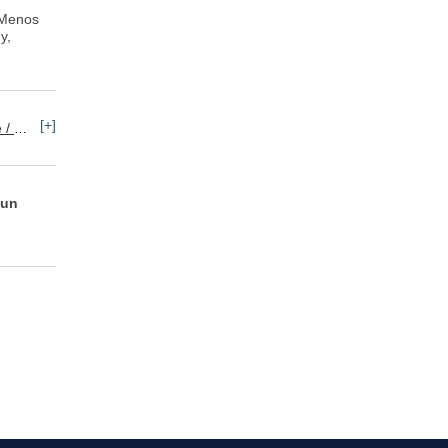
lMenos
y,
[+]
keting
 un