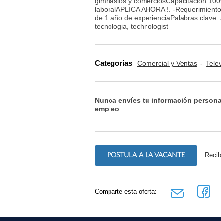
gimnasios y comerciosCapacitación 100
laboralAPLICA AHORA !. -Requerimiento
de 1 año de experienciaPalabras clave: a
tecnologia, technologist
Categorías
Comercial y Ventas
Tele
Nunca envíes tu información persona
empleo
POSTULA A LA VACANTE
Recib
Comparte esta oferta: