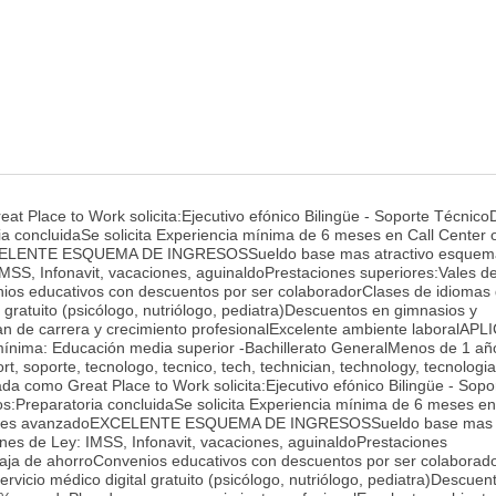
at Place to Work solicita:Ejecutivo efónico Bilingüe - Soporte Técnic
a concluidaSe solicita Experiencia mínima de 6 meses en Call Center 
EXCELENTE ESQUEMA DE INGRESOSSueldo base mas atractivo esquem
SS, Infonavit, vacaciones, aguinaldoPrestaciones superiores:Vales d
os educativos con descuentos por ser colaboradorClases de idiomas g
al gratuito (psicólogo, nutriólogo, pediatra)Descuentos en gimnasios y
 de carrera y crecimiento profesionalExcelente ambiente laboralAPL
ínima: Educación media superior -Bachillerato GeneralMenos de 1 añ
t, soporte, tecnologo, tecnico, tech, technician, technology, tecnologia
da como Great Place to Work solicita:Ejecutivo efónico Bilingüe - Sopo
Preparatoria concluidaSe solicita Experiencia mínima de 6 meses en
sIngles avanzadoEXCELENTE ESQUEMA DE INGRESOSSueldo base mas a
s de Ley: IMSS, Infonavit, vacaciones, aguinaldoPrestaciones
aja de ahorroConvenios educativos con descuentos por ser colaborad
ervicio médico digital gratuito (psicólogo, nutriólogo, pediatra)Descuen