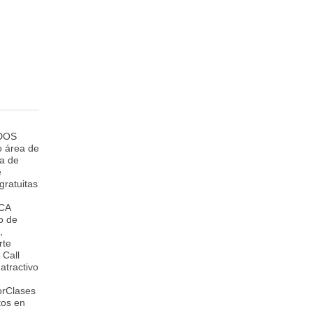
oDOS
o área de
a de
e
ratuitas
ICA
o de
,
rte
 Call
tractivo
orClases
tos en