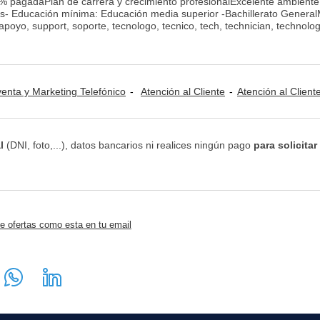
% pagadaPlan de carrera y crecimiento profesionalExcelente ambiente
s- Educación mínima: Educación media superior -Bachillerato Genera
poyo, support, soporte, tecnologo, tecnico, tech, technician, technolog
venta y Marketing Telefónico
Atención al Cliente
Atención al Cliente / Call Center / Telemar
l
(DNI, foto,...), datos bancarios ni realices ningún pago
para solicitar
e ofertas como esta en tu email