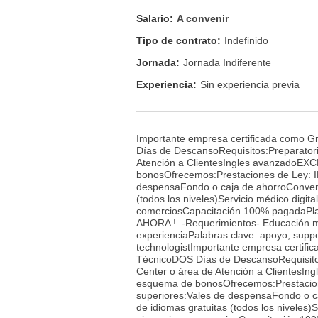
Salario:
A convenir
Tipo de contrato:
Indefinido
Jornada:
Jornada Indiferente
Experiencia:
Sin experiencia previa
Importante empresa certificada como Gre
Días de DescansoRequisitos:Preparatori
Atención a ClientesIngles avanzado
bonosOfrecemos:Prestaciones de Ley: IM
despensaFondo o caja de ahorroConveni
(todos los niveles)Servicio médico digit
comerciosCapacitación 100% pagadaPlan
AHORA !. -Requerimientos- Educación m
experienciaPalabras clave: apoyo, suppor
technologistImportante empresa certifica
TécnicoDOS Días de DescansoRequisitos:
Center o área de Atención a Cliente
esquema de bonosOfrecemos:Prestacione
superiores:Vales de despensaFondo o c
de idiomas gratuitas (todos los niveles)S