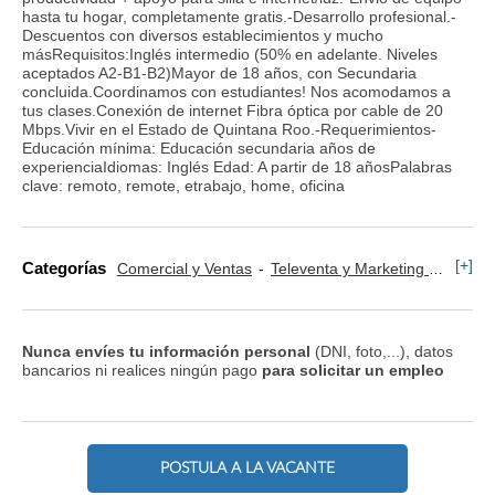
hasta tu hogar, completamente gratis.-Desarrollo profesional.-
Descuentos con diversos establecimientos y mucho
másRequisitos:Inglés intermedio (50% en adelante. Niveles
aceptados A2-B1-B2)Mayor de 18 años, con Secundaria
concluida.Coordinamos con estudiantes! Nos acomodamos a
tus clases.Conexión de internet Fibra óptica por cable de 20
Mbps.Vivir en el Estado de Quintana Roo.-Requerimientos-
Educación mínima: Educación secundaria años de
experienciaIdiomas: Inglés Edad: A partir de 18 añosPalabras
clave: remoto, remote, etrabajo, home, oficina
[+]
Categorías
Comercial y Ventas
Televenta y Marketing Telefónico
Nunca envíes tu información personal
(DNI, foto,...), datos
bancarios ni realices ningún pago
para solicitar un empleo
POSTULA A LA VACANTE