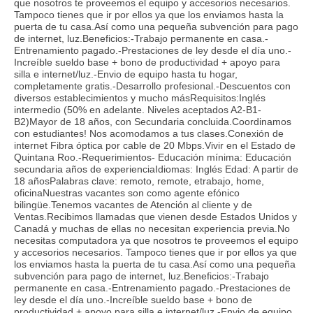
que nosotros te proveemos el equipo y accesorios necesarios.
Tampoco tienes que ir por ellos ya que los enviamos hasta la
puerta de tu casa.Así como una pequeña subvención para pago
de internet, luz.Beneficios:-Trabajo permanente en casa.-
Entrenamiento pagado.-Prestaciones de ley desde el día uno.-
Increíble sueldo base + bono de productividad + apoyo para
silla e internet/luz.-Envio de equipo hasta tu hogar,
completamente gratis.-Desarrollo profesional.-Descuentos con
diversos establecimientos y mucho másRequisitos:Inglés
intermedio (50% en adelante. Niveles aceptados A2-B1-
B2)Mayor de 18 años, con Secundaria concluida.Coordinamos
con estudiantes! Nos acomodamos a tus clases.Conexión de
internet Fibra óptica por cable de 20 Mbps.Vivir en el Estado de
Quintana Roo.-Requerimientos- Educación mínima: Educación
secundaria años de experienciaIdiomas: Inglés Edad: A partir de
18 añosPalabras clave: remoto, remote, etrabajo, home,
oficinaNuestras vacantes son como agente efónico
bilingüe.Tenemos vacantes de Atención al cliente y de
Ventas.Recibimos llamadas que vienen desde Estados Unidos y
Canadá y muchas de ellas no necesitan experiencia previa.No
necesitas computadora ya que nosotros te proveemos el equipo
y accesorios necesarios. Tampoco tienes que ir por ellos ya que
los enviamos hasta la puerta de tu casa.Así como una pequeña
subvención para pago de internet, luz.Beneficios:-Trabajo
permanente en casa.-Entrenamiento pagado.-Prestaciones de
ley desde el día uno.-Increíble sueldo base + bono de
productividad + apoyo para silla e internet/luz.-Envio de equipo