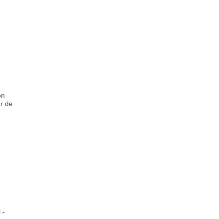
on
or de
.-