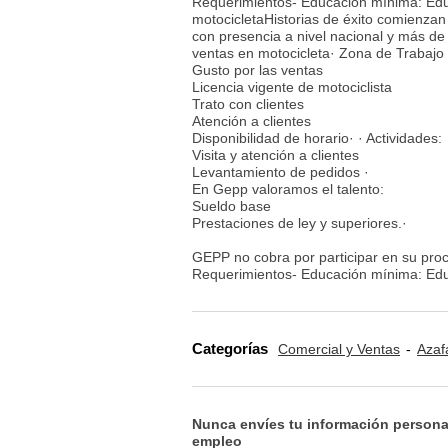
Requerimientos- Educación mínima: Educ
motocicletaHistorias de éxito comienza
con presencia a nivel nacional y más de 
ventas en motocicleta· Zona de Trabajo : 
Gusto por las ventas
Licencia vigente de motociclista
Trato con clientes
Atención a clientes
Disponibilidad de horario· · Actividades:
Visita y atención a clientes
Levantamiento de pedidos ·
En Gepp valoramos el talento:
Sueldo base
Prestaciones de ley y superiores.·
GEPP no cobra por participar en su proc
Requerimientos- Educación mínima: Educ
Categorías
Comercial y Ventas
Azaf
Nunca envíes tu información persona
empleo