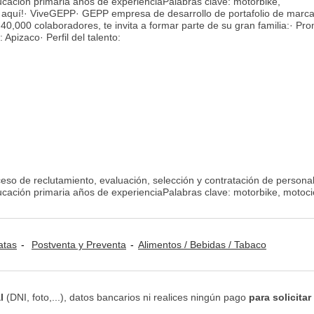
ación primaria años de experienciaPalabras clave: motorbike,
n aquí!· ViveGEPP· GEPP empresa de desarrollo de portafolio de marca
40,000 colaboradores, te invita a formar parte de su gran familia:· Pr
Apizaco· Perfil del talento:
eso de reclutamiento, evaluación, selección y contratación de personal
ación primaria años de experienciaPalabras clave: motorbike, motoci
atas
Postventa y Preventa
Alimentos / Bebidas / Tabaco
l
(DNI, foto,...), datos bancarios ni realices ningún pago
para solicitar