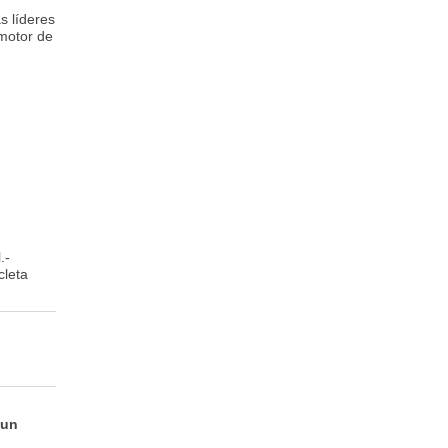
s líderes
omotor de
.-
cleta
 un