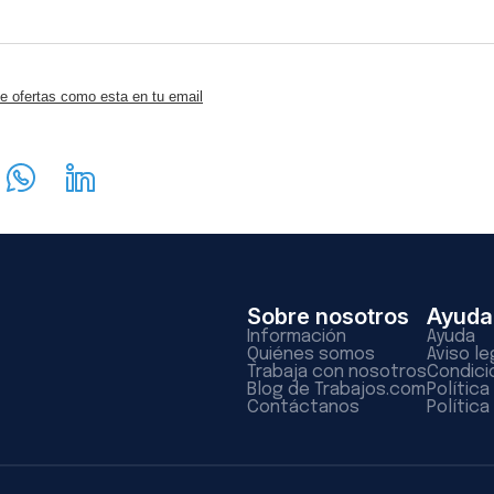
e ofertas como esta en tu email
Sobre nosotros
Ayuda
Información
Ayuda
Quiénes somos
Aviso le
Trabaja con nosotros
Condici
Blog de Trabajos.com
Polític
Contáctanos
Política