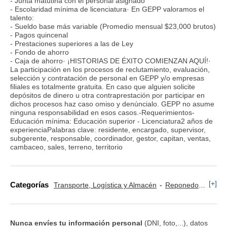
- Junta matutina con el personal asignado
- Escolaridad mínima de licenciatura· En GEPP valoramos el
talento:
- Sueldo base más variable (Promedio mensual $23,000 brutos)
- Pagos quincenal
- Prestaciones superiores a las de Ley
- Fondo de ahorro
- Caja de ahorro· ¡HISTORIAS DE ÉXITO COMIENZAN AQUÍ!·
La participación en los procesos de reclutamiento, evaluación,
selección y contratación de personal en GEPP y/o empresas
filiales es totalmente gratuita. En caso que alguien solicite
depósitos de dinero u otra contraprestación por participar en
dichos procesos haz caso omiso y denúncialo. GEPP no asume
ninguna responsabilidad en esos casos.-Requerimientos-
Educación mínima: Educación superior - Licenciatura2 años de
experienciaPalabras clave: residente, encargado, supervisor,
subgerente, responsable, coordinador, gestor, capitan, ventas,
cambaceo, sales, terreno, territorio
[+]
Categorías
Transporte, Logística y Almacén
Reponedor y Cajero
Nunca envíes tu información personal
(DNI, foto,...), datos