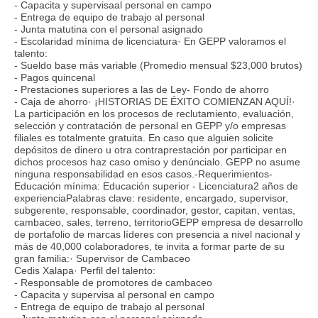
- Capacita y supervisaal personal en campo
- Entrega de equipo de trabajo al personal
- Junta matutina con el personal asignado
- Escolaridad mínima de licenciatura· En GEPP valoramos el
talento:
- Sueldo base más variable (Promedio mensual $23,000 brutos)
- Pagos quincenal
- Prestaciones superiores a las de Ley- Fondo de ahorro
- Caja de ahorro· ¡HISTORIAS DE ÉXITO COMIENZAN AQUÍ!·
La participación en los procesos de reclutamiento, evaluación,
selección y contratación de personal en GEPP y/o empresas
filiales es totalmente gratuita. En caso que alguien solicite
depósitos de dinero u otra contraprestación por participar en
dichos procesos haz caso omiso y denúncialo. GEPP no asume
ninguna responsabilidad en esos casos.-Requerimientos-
Educación mínima: Educación superior - Licenciatura2 años de
experienciaPalabras clave: residente, encargado, supervisor,
subgerente, responsable, coordinador, gestor, capitan, ventas,
cambaceo, sales, terreno, territorioGEPP empresa de desarrollo
de portafolio de marcas líderes con presencia a nivel nacional y
más de 40,000 colaboradores, te invita a formar parte de su
gran familia:· Supervisor de Cambaceo
Cedis Xalapa· Perfil del talento:
- Responsable de promotores de cambaceo
- Capacita y supervisa al personal en campo
- Entrega de equipo de trabajo al personal