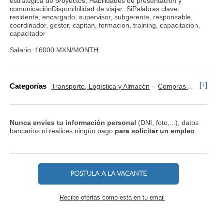
estratégica de proyectos, Habilidades de presentación y
comunicaciónDisponibilidad de viajar: SiPalabras clave:
residente, encargado, supervisor, subgerente, responsable,
coordinador, gestor, capitan, formacion, training, capacitacion,
capacitador
Salario: 16000 MXN/MONTH.
[+]
Categorías
Transporte, Logística y Almacén
Compras y Aprovisionamiento
Nunca envíes tu información personal
(DNI, foto,...), datos
bancarios ni realices ningún pago
para solicitar un empleo
POSTULA A LA VACANTE
Recibe ofertas como esta en tu email