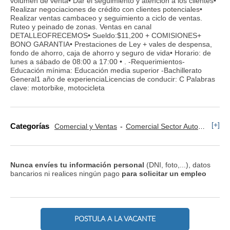
volumen de venta• Dar el seguimiento y atención a los clientes•
Realizar negociaciones de crédito con clientes potenciales•
Realizar ventas cambaceo y seguimiento a ciclo de ventas.
Ruteo y peinado de zonas. Ventas en canal
DETALLEOFRECEMOS• Sueldo:$11,200 + COMISIONES+
BONO GARANTIA• Prestaciones de Ley + vales de despensa,
fondo de ahorro, caja de ahorro y seguro de vida• Horario: de
lunes a sábado de 08:00 a 17:00 • . -Requerimientos-
Educación mínima: Educación media superior -Bachillerato
General1 año de experienciaLicencias de conducir: C Palabras
clave: motorbike, motocicleta
[+]
Categorías
Comercial y Ventas
Comercial Sector Automoción
Nunca envíes tu información personal
(DNI, foto,...), datos
bancarios ni realices ningún pago
para solicitar un empleo
POSTULA A LA VACANTE