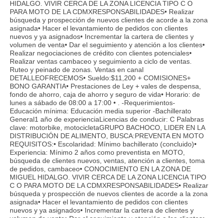
HIDALGO. VIVIR CERCA DE LA ZONA LICENCIA TIPO C O
PARA MOTO DE LA CDMXRESPONSABILIDADES• Realizar
búsqueda y prospección de nuevos clientes de acorde a la zona
asignada• Hacer el levantamiento de pedidos con clientes
nuevos y ya asignados• Incrementar la cartera de clientes y
volumen de venta• Dar el seguimiento y atención a los clientes•
Realizar negociaciones de crédito con clientes potenciales•
Realizar ventas cambaceo y seguimiento a ciclo de ventas.
Ruteo y peinado de zonas. Ventas en canal
DETALLEOFRECEMOS• Sueldo:$11,200 + COMISIONES+
BONO GARANTIA• Prestaciones de Ley + vales de despensa,
fondo de ahorro, caja de ahorro y seguro de vida• Horario: de
lunes a sábado de 08:00 a 17:00 • . -Requerimientos-
Educación mínima: Educación media superior -Bachillerato
General1 año de experienciaLicencias de conducir: C Palabras
clave: motorbike, motocicletaGRUPO BACHOCO, LIDER EN LA
DISTRIBUCIÓN DE ALIMENTO, BUSCA:PREVENTA EN MOTO
REQUISITOS:• Escolaridad: Mínimo bachillerato (concluido)•
Experiencia: Mínimo 2 años como preventista en MOTO,
búsqueda de clientes nuevos, ventas, atención a clientes, toma
de pedidos, cambaceo• CONOCIMIENTO EN LA ZONA DE
MIGUEL HIDALGO. VIVIR CERCA DE LA ZONA LICENCIA TIPO
C O PARA MOTO DE LA CDMXRESPONSABILIDADES• Realizar
búsqueda y prospección de nuevos clientes de acorde a la zona
asignada• Hacer el levantamiento de pedidos con clientes
nuevos y ya asignados• Incrementar la cartera de clientes y