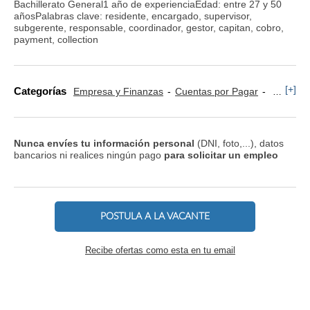
Bachillerato General1 año de experienciaEdad: entre 27 y 50
añosPalabras clave: residente, encargado, supervisor,
subgerente, responsable, coordinador, gestor, capitan, cobro,
payment, collection
[+]
Categorías
Empresa y Finanzas
Cuentas por Pagar
Comerci
Nunca envíes tu información personal
(DNI, foto,...), datos
bancarios ni realices ningún pago
para solicitar un empleo
POSTULA A LA VACANTE
Recibe ofertas como esta en tu email