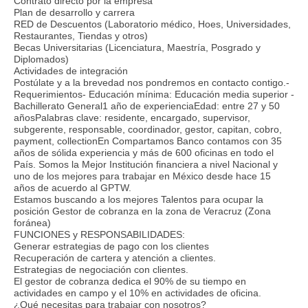
Contrato directo por la empresa
Plan de desarrollo y carrera
RED de Descuentos (Laboratorio médico, Hoes, Universidades,
Restaurantes, Tiendas y otros)
Becas Universitarias (Licenciatura, Maestría, Posgrado y
Diplomados)
Actividades de integración
Postúlate y a la brevedad nos pondremos en contacto contigo.-
Requerimientos- Educación mínima: Educación media superior -
Bachillerato General1 año de experienciaEdad: entre 27 y 50
añosPalabras clave: residente, encargado, supervisor,
subgerente, responsable, coordinador, gestor, capitan, cobro,
payment, collectionEn Compartamos Banco contamos con 35
años de sólida experiencia y más de 600 oficinas en todo el
País. Somos la Mejor Institución financiera a nivel Nacional y
uno de los mejores para trabajar en México desde hace 15
años de acuerdo al GPTW.
Estamos buscando a los mejores Talentos para ocupar la
posición Gestor de cobranza en la zona de Veracruz (Zona
foránea)
FUNCIONES y RESPONSABILIDADES:
Generar estrategias de pago con los clientes
Recuperación de cartera y atención a clientes.
Estrategias de negociación con clientes.
El gestor de cobranza dedica el 90% de su tiempo en
actividades en campo y el 10% en actividades de oficina.
¿Qué necesitas para trabajar con nosotros?