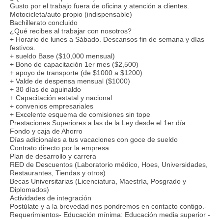
Gusto por el trabajo fuera de oficina y atención a clientes.
Motocicleta/auto propio (indispensable)
Bachillerato concluido
¿Qué recibes al trabajar con nosotros?
+ Horario de lunes a Sábado. Descansos fin de semana y días
festivos.
+ sueldo Base ($10,000 mensual)
+ Bono de capacitación 1er mes ($2,500)
+ apoyo de transporte (de $1000 a $1200)
+ Valde de despensa mensual ($1000)
+ 30 días de aguinaldo
+ Capacitación estatal y nacional
+ convenios empresariales
+ Excelente esquema de comisiones sin tope
Prestaciones Superiores a las de la Ley desde el 1er día
Fondo y caja de Ahorro
Días adicionales a tus vacaciones con goce de sueldo
Contrato directo por la empresa
Plan de desarrollo y carrera
RED de Descuentos (Laboratorio médico, Hoes, Universidades,
Restaurantes, Tiendas y otros)
Becas Universitarias (Licenciatura, Maestría, Posgrado y
Diplomados)
Actividades de integración
Postúlate y a la brevedad nos pondremos en contacto contigo.-
Requerimientos- Educación mínima: Educación media superior -